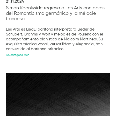
21.11.2024
Simon Keenlyside regresa a Les Arts con obras
del Romanticismo germánico y la mélodie
francesa
Les Arts és LiedEl barítono interpretará Lieder de
Schubert, Brahms y Wolf y mélodies de Poulenc con el
acompañamiento pianístico de Malcolm MartineauSu
exquisita técnica vocal, versatilidad y elegancia, han
convertido al barítono británico...
Sin categoría @en