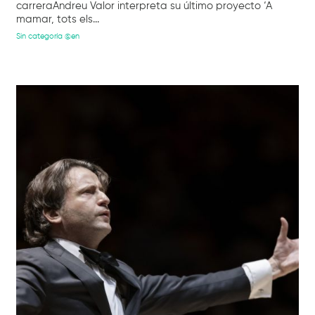
carreraAndreu Valor interpreta su último proyecto ‘A
mamar, tots els...
Sin categoría @en