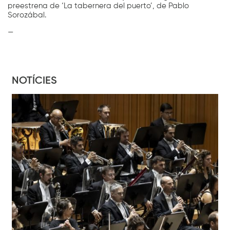
preestrena de ‘La tabernera del puerto’, de Pablo
Sorozábal.
—
NOTÍCIES