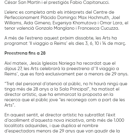
César San Martín i el prestigiós Fabio Capitanucci.
L’elenc es completa amb els intèrprets del Centre de
Perfeccionament Plácido Domingo: Max Hochmuth, Joel
Williams, Aida Gimeno, Evgeniya Khomutova i Omar Lara, el
tenor valencià Gonzalo Manglano i Francesca Cucuzza.
A més de l’estrena aquest pròxim dissabte, les Arts ha
programat ‘Il viaggio a Reims’ els dies 3, 6, 10 i 14 de març.
Preestrena fins a 28
Així mateix, Jesús Iglesias Noriega ha recordat que el
dijous 27, les Arts celebrarà la preestrena d’‘Il viaggio a
Reims’, que es farà exclusivament per a menors de 29 anys.
“Tret del personal d’atenció al públic, no hi haurà ningú que
tinga més de 28 anys a la Sala Principal”, ha matisat el
director artístic, que ha emmarcat la proposta en la
recerca que el públic jove “es reconega com a part de les
Arts”.
En aquest sentit, el director artístic ha subratllat l’èxit
d’acolliment d’aquesta nova iniciativa, amb més de 1.000
localitats adquirides, i que duplica el nombre
d’espectadors menors de 29 anys que van gaudir de la