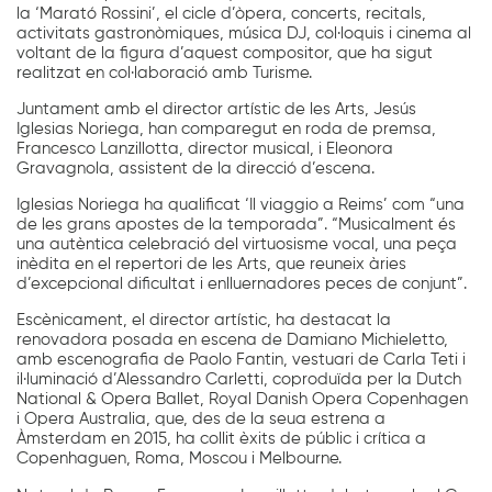
la ‘Marató Rossini’, el cicle d’òpera, concerts, recitals,
activitats gastronòmiques, música DJ, col·loquis i cinema al
voltant de la figura d’aquest compositor, que ha sigut
realitzat en col·laboració amb Turisme.
Juntament amb el director artístic de les Arts, Jesús
Iglesias Noriega, han comparegut en roda de premsa,
Francesco Lanzillotta, director musical, i Eleonora
Gravagnola, assistent de la direcció d’escena.
Iglesias Noriega ha qualificat ‘Il viaggio a Reims’ com “una
de les grans apostes de la temporada”. “Musicalment és
una autèntica celebració del virtuosisme vocal, una peça
inèdita en el repertori de les Arts, que reuneix àries
d’excepcional dificultat i enlluernadores peces de conjunt”.
Escènicament, el director artístic, ha destacat la
renovadora posada en escena de Damiano Michieletto,
amb escenografia de Paolo Fantin, vestuari de Carla Teti i
il·luminació d’Alessandro Carletti, coproduïda per la Dutch
National & Opera Ballet, Royal Danish Opera Copenhagen
i Opera Australia, que, des de la seua estrena a
Àmsterdam en 2015, ha collit èxits de públic i crítica a
Copenhaguen, Roma, Moscou i Melbourne.