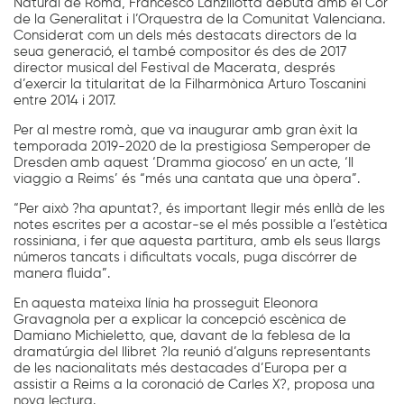
Natural de Roma, Francesco Lanzillotta debuta amb el Cor
de la Generalitat i l’Orquestra de la Comunitat Valenciana.
Considerat com un dels més destacats directors de la
seua generació, el també compositor és des de 2017
director musical del Festival de Macerata, després
d’exercir la titularitat de la Filharmònica Arturo Toscanini
entre 2014 i 2017.
Per al mestre romà, que va inaugurar amb gran èxit la
temporada 2019-2020 de la prestigiosa Semperoper de
Dresden amb aquest ‘Dramma giocoso’ en un acte, ‘Il
viaggio a Reims’ és “més una cantata que una òpera”.
“Per això ?ha apuntat?, és important llegir més enllà de les
notes escrites per a acostar-se el més possible a l’estètica
rossiniana, i fer que aquesta partitura, amb els seus llargs
números tancats i dificultats vocals, puga discórrer de
manera fluida”.
En aquesta mateixa línia ha prosseguit Eleonora
Gravagnola per a explicar la concepció escènica de
Damiano Michieletto, que, davant de la feblesa de la
dramatúrgia del llibret ?la reunió d’alguns representants
de les nacionalitats més destacades d’Europa per a
assistir a Reims a la coronació de Carles X?, proposa una
nova lectura.