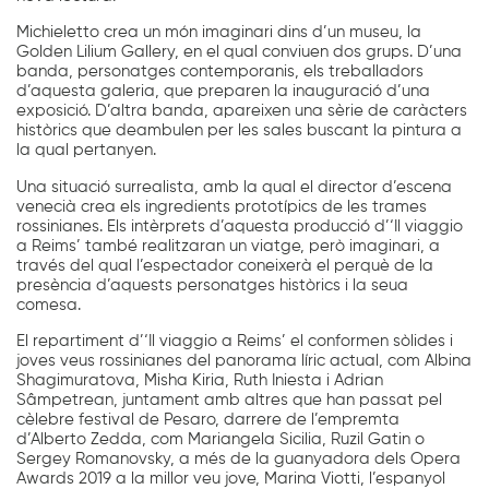
Michieletto crea un món imaginari dins d’un museu, la
Golden Lilium Gallery, en el qual conviuen dos grups. D’una
banda, personatges contemporanis, els treballadors
d’aquesta galeria, que preparen la inauguració d’una
exposició. D’altra banda, apareixen una sèrie de caràcters
històrics que deambulen per les sales buscant la pintura a
la qual pertanyen.
Una situació surrealista, amb la qual el director d’escena
venecià crea els ingredients prototípics de les trames
rossinianes. Els intèrprets d’aquesta producció d’‘Il viaggio
a Reims’ també realitzaran un viatge, però imaginari, a
través del qual l’espectador coneixerà el perquè de la
presència d’aquests personatges històrics i la seua
comesa.
El repartiment d’‘Il viaggio a Reims’ el conformen sòlides i
joves veus rossinianes del panorama líric actual, com Albina
Shagimuratova, Misha Kiria, Ruth Iniesta i Adrian
Sâmpetrean, juntament amb altres que han passat pel
cèlebre festival de Pesaro, darrere de l’empremta
d’Alberto Zedda, com Mariangela Sicilia, Ruzil Gatin o
Sergey Romanovsky, a més de la guanyadora dels Opera
Awards 2019 a la millor veu jove, Marina Viotti, l’espanyol