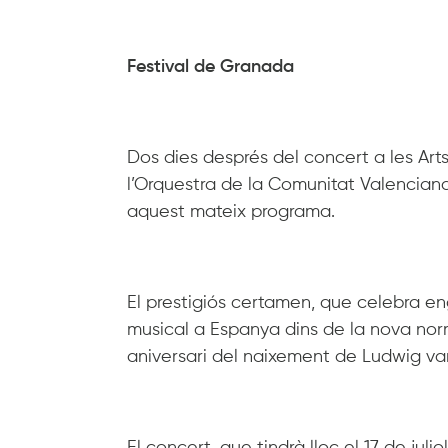
Festival de Granada
Dos dies després del concert a les Ar
l’Orquestra de la Comunitat Valencian
aquest mateix programa.
El prestigiós certamen, que celebra eng
musical a Espanya dins de la nova nor
aniversari del naixement de Ludwig v
El concert, que tindrà lloc el 17 de juli