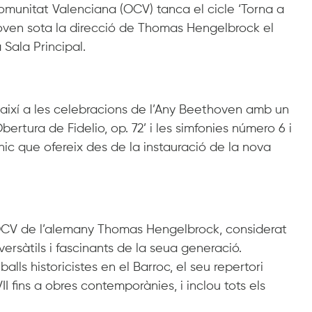
omunitat Valenciana (OCV) tanca el cicle ‘Torna a
oven sota la direcció de Thomas Hengelbrock el
a Sala Principal.
a així a les celebracions de l’Any Beethoven amb un
ertura de Fidelio, op. 72’ i les simfonies número 6 i
nic que ofereix des de la instauració de la nova
OCV de l’alemany Thomas Hengelbrock, considerat
ersàtils i fascinants de la seua generació.
lls historicistes en el Barroc, el seu repertori
 fins a obres contemporànies, i inclou tots els