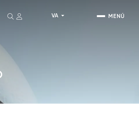
VA
MENÚ
Cerca
Ó