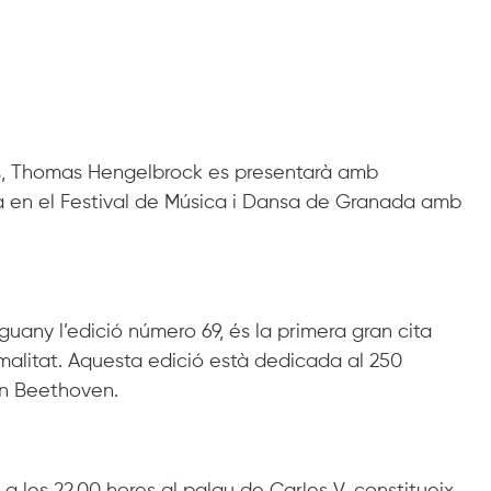
ts, Thomas Hengelbrock es presentarà amb
a en el Festival de Música i Dansa de Granada amb
uany l’edició número 69, és la primera gran cita
malitat. Aquesta edició està dedicada al 250
an Beethoven.
ol a les 22.00 hores al palau de Carles V, constitueix,