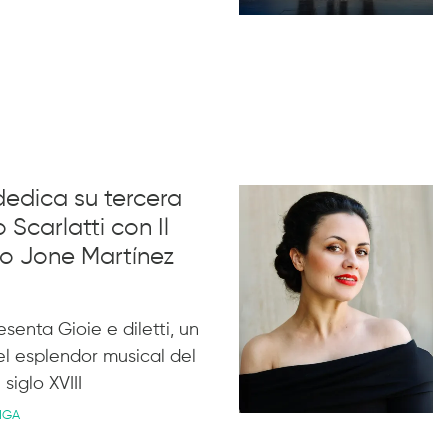
dedica su tercera
 Scarlatti con Il
no Jone Martínez
esenta Gioie e diletti, un
l esplendor musical del
siglo XVIII
IGA