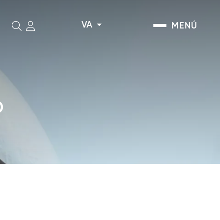
VA
MENÚ
Cerca
O