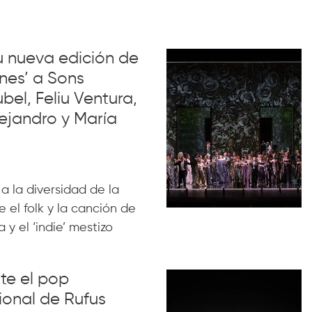
su nueva edición de
nes’ a Sons
el, Feliu Ventura,
ejandro y María
 a la diversidad de la
 el folk y la canción de
 y el ‘indie’ mestizo
nte el pop
ional de Rufus