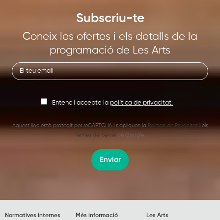
Subscriu-te
Coneix les ofertes i els detalls de la
programació de Les Arts
Entenc i accepte la
política de privacitat.
Aquest lloc està protegit per reCAPTCHA i s’apliquen la
Política de Privacitat
i els
Termes del Servei
de Google.
Enviar
Normatives internes
Més informació
Les Arts