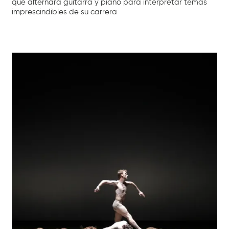
que alternará guitarra y piano para interpretar temas
imprescindibles de su carrera