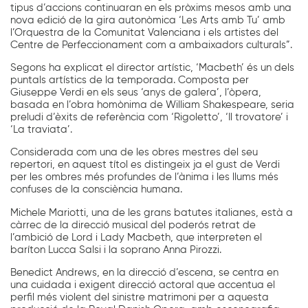
tipus d’accions continuaran en els pròxims mesos amb una
nova edició de la gira autonòmica ‘Les Arts amb Tu’ amb
l’Orquestra de la Comunitat Valenciana i els artistes del
Centre de Perfeccionament com a ambaixadors culturals”.
Segons ha explicat el director artístic, ‘Macbeth’ és un dels
puntals artístics de la temporada. Composta per
Giuseppe Verdi en els seus ‘anys de galera’, l’òpera,
basada en l’obra homònima de William Shakespeare, seria
preludi d’èxits de referència com ‘Rigoletto’, ‘Il trovatore’ i
‘La traviata’.
Considerada com una de les obres mestres del seu
repertori, en aquest títol es distingeix ja el gust de Verdi
per les ombres més profundes de l’ànima i les llums més
confuses de la consciència humana.
Michele Mariotti, una de les grans batutes italianes, està a
càrrec de la direcció musical del poderós retrat de
l’ambició de Lord i Lady Macbeth, que interpreten el
baríton Lucca Salsi i la soprano Anna Pirozzi.
Benedict Andrews, en la direcció d’escena, se centra en
una cuidada i exigent direcció actoral que accentua el
perfil més violent del sinistre matrimoni per a aquesta