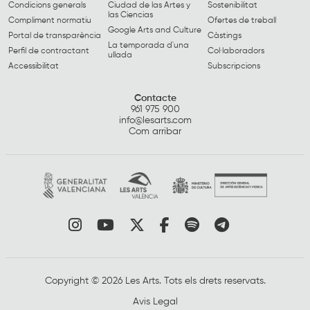
Condicions generals
Ciudad de las Artes y
Sostenibilitat
las Ciencias
Compliment normatiu
Ofertes de treball
Google Arts and Culture
Portal de transparència
Càstings
La temporada d'una
Perfil de contractant
Col·laboradors
ullada
Accessibilitat
Subscripcions
Contacte
961 975 900
info@lesarts.com
Com arribar
Link a instagram
Link a youtube
Link a twitter
Link a facebook
Link a spotify
Link a tele
Copyright © 2026 Les Arts. Tots els drets reservats.
Avis Legal