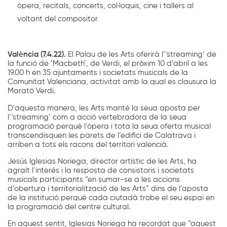
òpera, recitals, concerts, col·loquis, cine i tallers al
voltant del compositor
València (7.4.22).
El Palau de les Arts oferirà l’‘streaming’ de
la funció de ‘Macbeth’, de Verdi, el pròxim 10 d’abril a les
19.00 h en 35 ajuntaments i societats musicals de la
Comunitat Valenciana, activitat amb la qual es clausura la
Marató Verdi.
D’aquesta manera, les Arts manté la seua aposta per
l’‘streaming’ com a acció vertebradora de la seua
programació perquè l’òpera i tota la seua oferta musical
transcendisquen les parets de l’edifici de Calatrava i
arriben a tots els racons del territori valencià.
Jesús Iglesias Noriega, director artístic de les Arts, ha
agraït l’interés i la resposta de consistoris i societats
musicals participants “en sumar-se a les accions
d’obertura i territorialització de les Arts” dins de l’aposta
de la institució perquè cada ciutadà trobe el seu espai en
la programació del centre cultural.
En aquest sentit, Iglesias Noriega ha recordat que “aquest