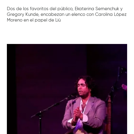
Dos de los favoritos del público, Ekaterina Semenchuk y
Gregory Kunde, encabezan un elenco con Carolina López
Moreno en el papel de Liù