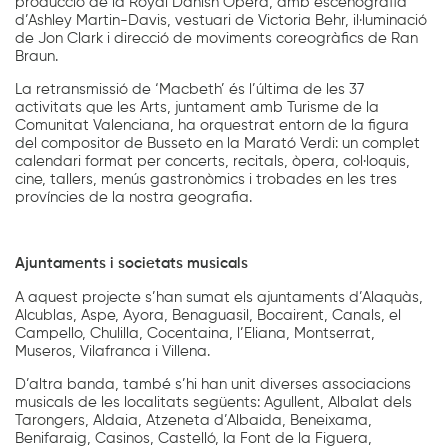
producció de la Royal Danish Opera, amb escenografia
d’Ashley Martin-Davis, vestuari de Victoria Behr, il·luminació
de Jon Clark i direcció de moviments coreogràfics de Ran
Braun.
La retransmissió de ‘Macbeth’ és l’última de les 37
activitats que les Arts, juntament amb Turisme de la
Comunitat Valenciana, ha orquestrat entorn de la figura
del compositor de Busseto en la Marató Verdi: un complet
calendari format per concerts, recitals, òpera, col·loquis,
cine, tallers, menús gastronòmics i trobades en les tres
províncies de la nostra geografia.
Ajuntaments i societats musicals
A aquest projecte s’han sumat els ajuntaments d’Alaquàs,
Alcublas, Aspe, Ayora, Benaguasil, Bocairent, Canals, el
Campello, Chulilla, Cocentaina, l’Eliana, Montserrat,
Museros, Vilafranca i Villena.
D’altra banda, també s’hi han unit diverses associacions
musicals de les localitats següents: Agullent, Albalat dels
Tarongers, Aldaia, Atzeneta d’Albaida, Beneixama,
Benifaraig, Casinos, Castelló, la Font de la Figuera,