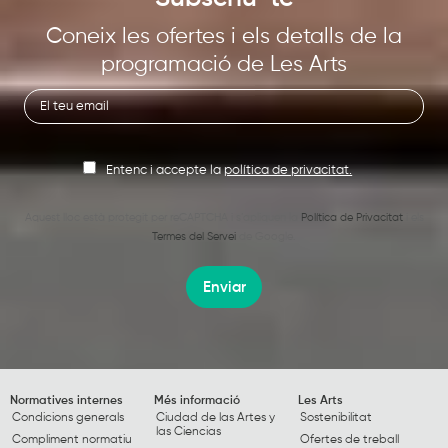
Coneix les ofertes i els detalls de la
programació de Les Arts
Entenc i accepte la
política de privacitat.
Aquest lloc està protegit per reCAPTCHA i s’apliquen la
Política de Privacitat
i els
Termes del Servei
de Google.
Enviar
Normatives internes
Més informació
Les Arts
Condicions generals
Ciudad de las Artes y
Sostenibilitat
las Ciencias
Compliment normatiu
Ofertes de treball