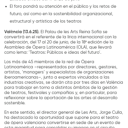
El foro pondrá su atención en el público y los retos de
futuro, así como en la sostenibilidad organizacional,
estructural y artística de los teatros
València (13.6.25).
El Palau de les Arts Reina Sofía se
convertirá en el referente de la lírica internacional con la
celebración, del 17 al 20 de junio, de la 18ª edición de la
Asamblea de Ópera Latinoamérica (OLA), que llevará
como lema: ‘Teatros: Públicos e ideas del futuro’.
Los más de 45 miembros de la red de Ópera
Latinoamérica –representados por directores, gestores,
artistas, ‘managers’ y especialistas de organizaciones
iberoamericanas–, junto a expertos vinculados a las
industrias creativas, se darán cita por tres días en València
para trabajar en torno a distintos ámbitos de la gestión
de teatros, festivales y compañías y, en particular, para
reflexionar sobre la aportación de las artes al desarrollo
sostenible.
En este sentido, el director general de Les Arts, Jorge Culla,
ha destacado la oportunidad que supone para el teatro
de ópera valenciano convertirse en sede de un evento de
esta magnitud para consolidar su imagen en el circuito