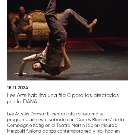
18.11.2024
Les Arts habilita una fila 0 para los afectados
por la DANA
Les Arts ès Dansa• El centro cultural retoma su
programación este sábado con ‘Cartes Blanches’ de la
Compagnie Käfig en el Teatre Martín i Soler• Mourad
Merzouki fusiona danza contemporánea y hip-hop en