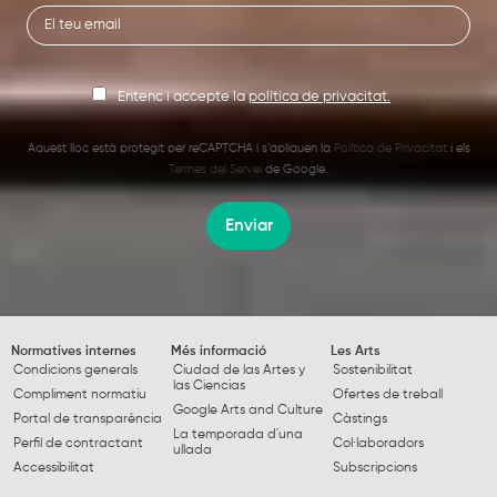
Entenc i accepte la
política de privacitat.
Aquest lloc està protegit per reCAPTCHA i s’apliquen la
Política de Privacitat
i els
Termes del Servei
de Google.
Enviar
Normatives internes
Més informació
Les Arts
Condicions generals
Ciudad de las Artes y
Sostenibilitat
las Ciencias
Compliment normatiu
Ofertes de treball
Google Arts and Culture
Portal de transparència
Càstings
La temporada d'una
Perfil de contractant
Col·laboradors
ullada
Accessibilitat
Subscripcions