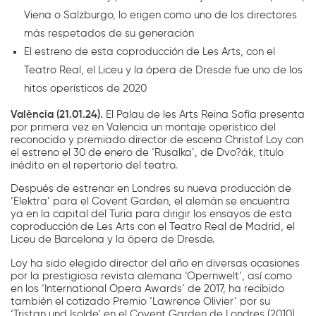
Viena o Salzburgo, lo erigen como uno de los directores
más respetados de su generación
El estreno de esta coproducción de Les Arts, con el
Teatro Real, el Liceu y la ópera de Dresde fue uno de los
hitos operísticos de 2020
València (21.01.24).
El Palau de les Arts Reina Sofía presenta
por primera vez en Valencia un montaje operístico del
reconocido y premiado director de escena Christof Loy con
el estreno el 30 de enero de ‘Rusalka’, de Dvo?ák, título
inédito en el repertorio del teatro.
Después de estrenar en Londres su nueva producción de
‘Elektra’ para el Covent Garden, el alemán se encuentra
ya en la capital del Turia para dirigir los ensayos de esta
coproducción de Les Arts con el Teatro Real de Madrid, el
Liceu de Barcelona y la ópera de Dresde.
Loy ha sido elegido director del año en diversas ocasiones
por la prestigiosa revista alemana ‘Opernwelt’, así como
en los ‘International Opera Awards’ de 2017, ha recibido
también el cotizado Premio ‘Lawrence Olivier’ por su
‘Tristan und Isolde’ en el Covent Garden de Londres (2010),