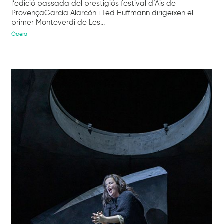
l’edició passada del prestigiós festival d’Ais de
ProvençaGarcía Alarcón i Ted Huffmann dirigeixen el
primer Monteverdi de Les...
Òpera