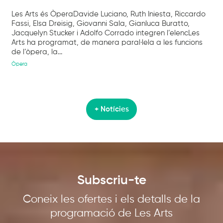
Les Arts és ÒperaDavide Luciano, Ruth Iniesta, Riccardo
Fassi, Elsa Dreisig, Giovanni Sala, Gianluca Buratto,
Jacquelyn Stucker i Adolfo Corrado integren l’elencLes
Arts ha programat, de manera paral·lela a les funcions
de l’òpera, la...
Òpera
+ Notícies
Subscriu-te
Coneix les ofertes i els detalls de la
programació de Les Arts