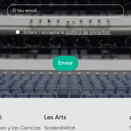
Entenc i accepte la
política de privacitat.
oc està protegit per reCAPTCHA i s’apliquen la
Política de Privacitat
i els
Termes del Servei
d
Enviar
ó
Les Arts
es y las Ciencias
Sostenibilitat