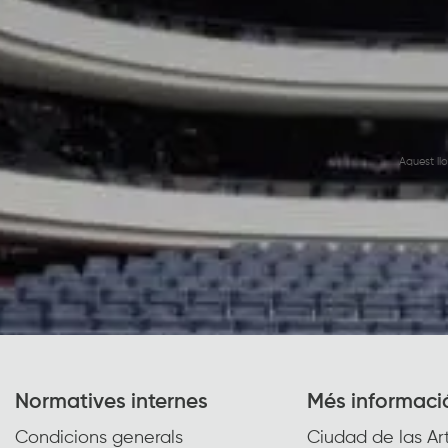
Aquest ll
Normatives internes
Més informaci
Condicions generals
Ciudad de las Art