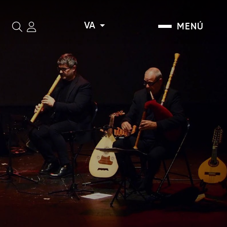
VA
MENÚ
Cerca