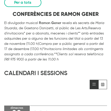
Per a tots
CONFERÈNCIES DE RAMON GENER
El divulgador musical
Ramon Gener
revela els secrets de
Maria
Stuarda
, de Gaetano Donizetti, al públic de Les Arts.Reserva
d'invitacions* per a abonats, mecenes i clients** amb entrades
adquirides per a alguna de les funcions del títol a partir del 13
de novembre (11.00 h)Compra per a públic general a partir del
17 de desembre (17.00 h)
*Invitacions limitades als contingents
assignats a cada conferència.
**Clients sol reserva telefònica
(961 975 900) a partir de les 11.00 h
CALENDARI I SESSIONS
dimecres