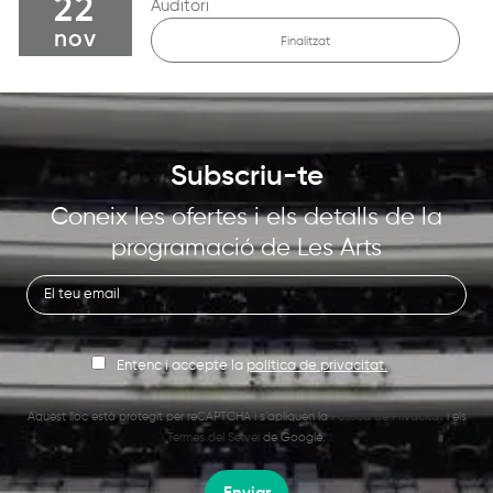
22
Auditori
nov
Finalitzat
Subscriu-te
Coneix les ofertes i els detalls de la
programació de Les Arts
Entenc i accepte la
política de privacitat.
Aquest lloc està protegit per reCAPTCHA i s’apliquen la
Política de Privacitat
i els
Termes del Servei
de Google.