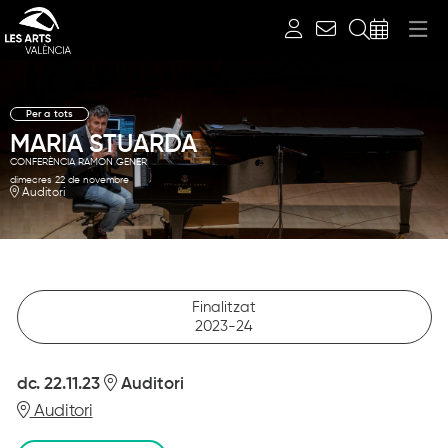
Cerca
Per a tots
MARIA STUARDA
CONFERÈNCIA RAMON GENER
dimecres 22 de novembre
Auditori
Finalitzat
2023-24
dc. 22.11.23
Auditori
Auditori