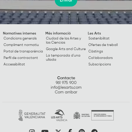
Enviar
Normatives internes
Més informació
Les Arts
Condicions generals
Ciudad de las Artes y
Sostenibilitat
las Ciencias
Compliment normatiu
Ofertes de treball
Google Arts and Culture
Portal de transparència
Càstings
La temporada d'una
Perfil de contractant
Col·laboradors
ullada
Accessibilitat
Subscripcions
Contacte
961 975 900
info@lesarts.com
Com arribar