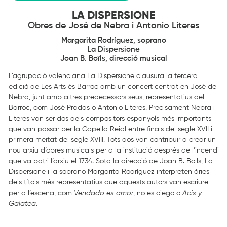
LA DISPERSIONE
Obres de José de Nebra i Antonio Literes
Margarita Rodríguez, soprano
La Dispersione
Joan B. Boïls, direcció musical
L’agrupació valenciana La Dispersione clausura la tercera
edició de Les Arts és Barroc amb un concert centrat en José de
Nebra, junt amb altres predecessors seus, representatius del
Barroc, com José Pradas o Antonio Literes. Precisament Nebra i
Literes van ser dos dels compositors espanyols més importants
que van passar per la Capella Reial entre finals del segle XVII i
primera meitat del segle XVIII. Tots dos van contribuir a crear un
nou arxiu d’obres musicals per a la institució després de l’incendi
que va patri l’arxiu el 1734. Sota la direcció de Joan B. Boïls, La
Dispersione i la soprano Margarita Rodríguez interpreten àries
dels títols més representatius que aquests autors van escriure
per a l’escena, com
Vendado es amor
, no es ciego o
Acis y
Galatea
.