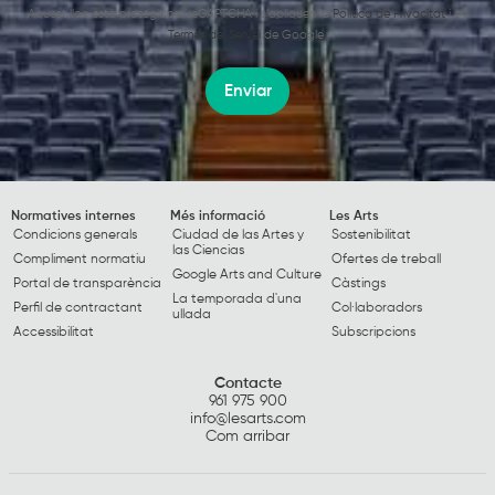
Aquest lloc està protegit per reCAPTCHA i s’apliquen la
Política de Privacitat
i els
Termes del Servei
de Google.
Enviar
Normatives internes
Més informació
Les Arts
Condicions generals
Ciudad de las Artes y
Sostenibilitat
las Ciencias
Compliment normatiu
Ofertes de treball
Google Arts and Culture
Portal de transparència
Càstings
La temporada d'una
Perfil de contractant
Col·laboradors
ullada
Accessibilitat
Subscripcions
Contacte
961 975 900
info@lesarts.com
Com arribar