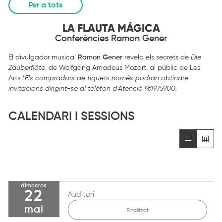
Per a tots
LA FLAUTA MÁGICA
Conferències Ramon Gener
El divulgador musical
Ramon Gener
revela els secrets de
Die
Zauberflöte
, de Wolfgang Amadeus Mozart, al públic de Les
Arts.
*Els compradors de tiquets només podran obtindre
invitacions dirigint-se al telèfon d'Atenció 961975900.
CALENDARI I SESSIONS
dimecres
22
Auditori
mai
Finalitzat