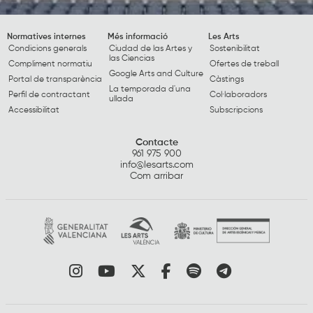
Normatives internes
Més informació
Les Arts
Condicions generals
Ciudad de las Artes y
Sostenibilitat
las Ciencias
Compliment normatiu
Ofertes de treball
Google Arts and Culture
Portal de transparència
Càstings
La temporada d'una
Perfil de contractant
Col·laboradors
ullada
Accessibilitat
Subscripcions
Contacte
961 975 900
info@lesarts.com
Com arribar
Link a instagram
Link a youtube
Link a twitter
Link a facebook
Link a spotify
Link a tele