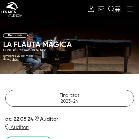
Cerca
Per a tots
LA FLAUTA MÁGICA
CONFERÈNCIA RAMON GENER
dimecres 22 de maig
Auditori
Finalitzat
2023-24
dc. 22.05.24
Auditori
Auditori