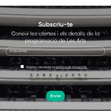
Subscriu-te
Coneix les ofertes i els detalls de la
programació de Les Arts
Entenc i accepte la
política de privacitat.
Aquest lloc està protegit per reCAPTCHA i s’apliquen la
Política de Privacitat
i els
Termes del Servei
de Google.
Enviar