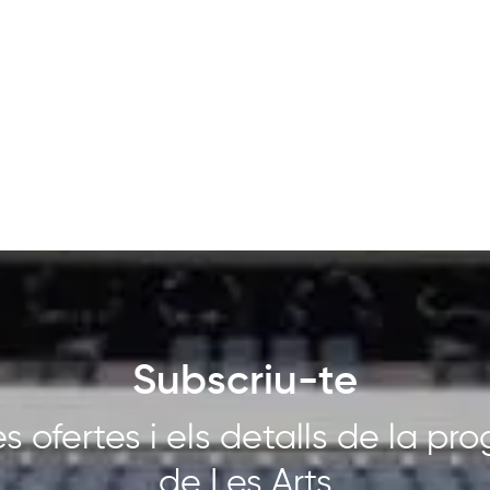
Subscriu-te
s ofertes i els detalls de la p
de Les Arts