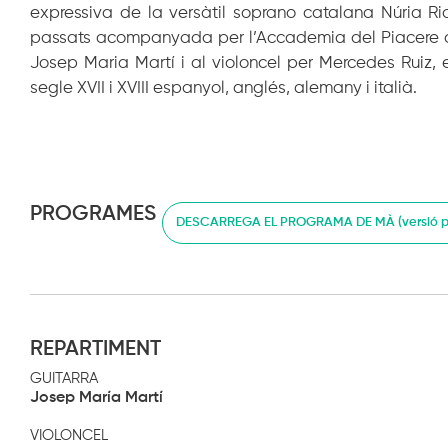
expressiva de la versàtil soprano catalana Núria Ria
passats acompanyada per l’Accademia del Piacere o 
Josep Maria Martí i al violoncel per Mercedes Ruiz,
segle XVII i XVIII espanyol, anglés, alemany i italià.
PROGRAMES
DESCARREGA EL PROGRAMA DE MÀ (versió pe
REPARTIMENT
GUITARRA
Josep María Martí
VIOLONCEL