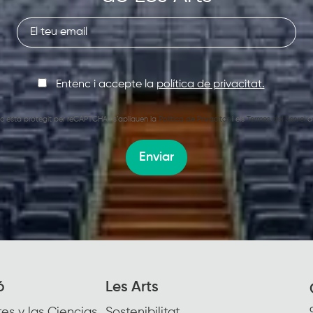
Entenc i accepte la
política de privacitat.
oc està protegit per reCAPTCHA i s’apliquen la
Política de Privacitat
i els
Termes del Servei
d
Enviar
ó
Les Arts
es y las Ciencias
Sostenibilitat