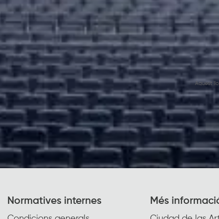
Aquest ll
Normatives internes
Més informaci
Condicions generals
Ciudad de las Art