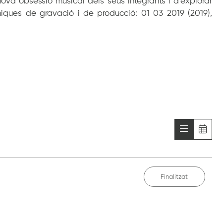
a obsessió musical dels seus integrants i d’explorar
niques de gravació i de producció: 01 03 2019 (2019),
Finalitzat