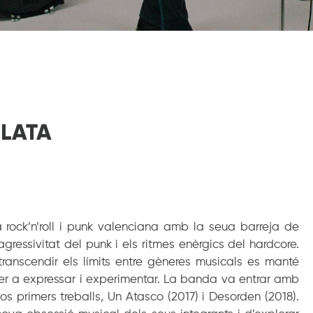
PLATA
 rock’n’roll i punk valenciana amb la seua barreja de
gressivitat del punk i els ritmes enèrgics del hardcore.
transcendir els límits entre gèneres musicals es manté
per a expressar i experimentar. La banda va entrar amb
 primers treballs, Un Atasco (2017) i Desorden (2018).