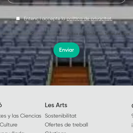
Entenc i accepte la
política de privacitat.
oc està protegit per reCAPTCHA i s’apliquen la
Política de Privacitat
i els
Termes del Servei
d
Enviar
ó
Les Arts
es y las Ciencias
Sostenibilitat
Culture
Ofertes de treball