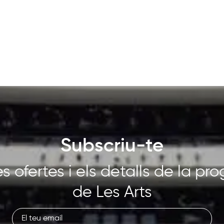
Subscriu-te
s ofertes i els detalls de la p
de Les Arts