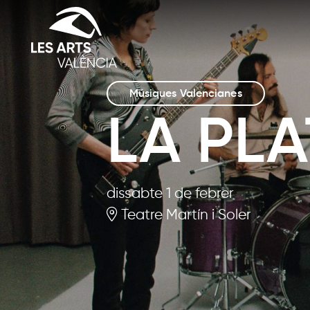
Músiques Valencianes
LA PLA
dissabte 1 de febrer
Teatre Martín i Soler