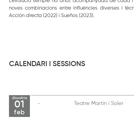
L’evolució sempre ha anat acompanyada de cada nov
noves combinacions entre influències diverses i tèc
Acción directa (2022) i Sueños (2023).
CALENDARI I SESSIONS
dissabte
01
Teatre Martín i Soler
feb