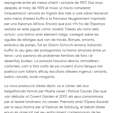
espagnole entre els mesos d’abril i octubre de 1907. Dos anys
després, el març de 1909, el músic ja havia completat
l’orquestració i encara en trigarà dos més a vore sobre l’escenari
esta mena d’opera buffa a la francesa lleugerament inspirada
per una Espanya idíl·lica. Encara que poc n’hi ha de l’Espanya
realista en este joguet còmic ravelià: Toledo, els noms dels
actors i una trama amb element màgic carregat sobre les
agulles de rellotges que van de través. Banyes, amants,
embolics de portes...Tot en Gianni Schicchi emana italianità
buffa: la veu greu del protagonista; la trama amorosa entre un
tenor i una soprano; els problemes familiars de fons i el
desenllaç burlesc. La paraula toscana descriu atmosferes i
caràcters, com si fora corfa de pa cruixent d’una llengua tan
poètica com tallant, eficaç escultora d’éssers ingenus i amants,
ladins i brivalls, àvids intrigants.
La nova producció d’este díptic va a càrrec del duo
belgafrancès format per Moshe Leiser i Patrice Caurier. Des que
van debutar al Covent Garden el 2001, els seus compromisos
per al teatre londinenc no cessen. Premiats amb l’Opera Awards
per la seua Norma per al Festival de Salzburg, el treball d’este
equip és apreciat pel seu enfocament contemporani de les