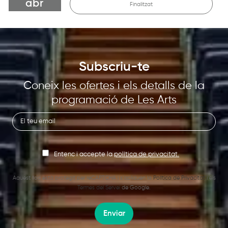
abr
Finalitzat
Subscriu-te
Coneix les ofertes i els detalls de la
programació de Les Arts
Entenc i accepte la
política de privacitat.
Aquest lloc està protegit per reCAPTCHA i s’apliquen la
Política de Privacitat
i els
Termes del Servei
de Google.
Enviar