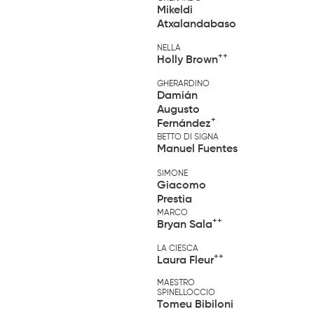
Mikeldi
Atxalandabaso
NELLA
++
Holly Brown
GHERARDINO
Damián
Augusto
+
Fernández
BETTO DI SIGNA
Manuel Fuentes
SIMONE
Giacomo
Prestia
MARCO
++
Bryan Sala
LA CIESCA
++
Laura Fleur
MAESTRO
SPINELLOCCIO
Tomeu Bibiloni