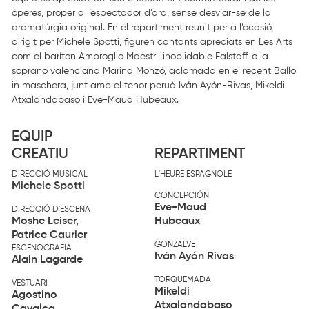
òperes, proper a l’espectador d’ara, sense desviar-se de la
dramatúrgia original. En el repartiment reunit per a l’ocasió,
dirigit per Michele Spotti, figuren cantants apreciats en Les Arts
com el baríton Ambroglio Maestri, inoblidable Falstaff, o la
soprano valenciana Marina Monzó, aclamada en el recent Ballo
in maschera, junt amb el tenor peruà Iván Ayón-Rivas, Mikeldi
Atxalandabaso i Eve-Maud Hubeaux.
EQUIP
CREATIU
REPARTIMENT
DIRECCIÓ MUSICAL
L'HEURE ESPAGNOLE
Michele Spotti
CONCEPCIÓN
Eve-Maud
DIRECCIÓ D'ESCENA
Moshe Leiser,
Hubeaux
Patrice Caurier
GONZALVE
ESCENOGRAFIA
Iván Ayón Rivas
Alain Lagarde
TORQUEMADA
VESTUARI
Mikeldi
Agostino
Atxalandabaso