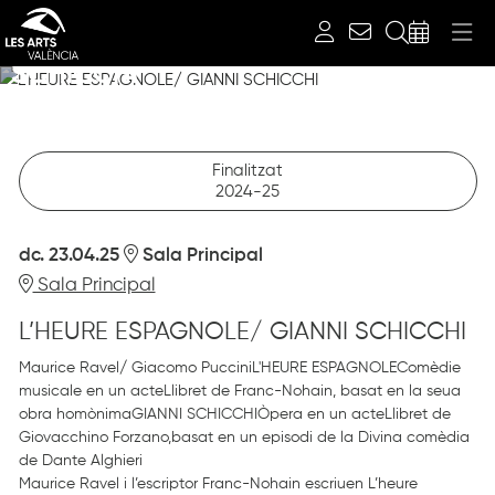
L’HEURE ESPAGNOLE/ GIANNI
Cerca
SCHICCHI
FUNCIÓ EXCLUSIVA PER A JOVES FINS A 28 ANYS
dimecres 23 d’abril
Sala Principal
Finalitzat
2024-25
dc. 23.04.25
Sala Principal
Sala Principal
L’HEURE ESPAGNOLE/ GIANNI SCHICCHI
Maurice Ravel/ Giacomo PucciniL'HEURE ESPAGNOLEComèdie
musicale en un acteLlibret de Franc-Nohain, basat en la seua
obra homònimaGIANNI SCHICCHIÒpera en un acteLlibret de
Giovacchino Forzano,basat en un episodi de la Divina comèdia
de Dante Alghieri
Maurice Ravel i l’escriptor Franc-Nohain escriuen L’heure