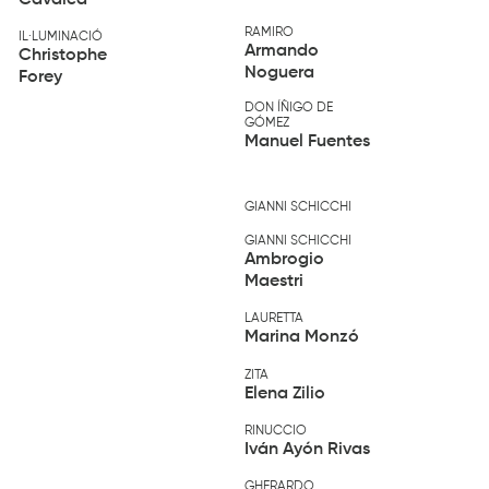
Cavalca
RAMIRO
IL·LUMINACIÓ
Armando
Christophe
Noguera
Forey
DON ÍÑIGO DE
GÓMEZ
Manuel Fuentes
GIANNI SCHICCHI
GIANNI SCHICCHI
Ambrogio
Maestri
LAURETTA
Marina Monzó
ZITA
Elena Zilio
RINUCCIO
Iván Ayón Rivas
GHERARDO