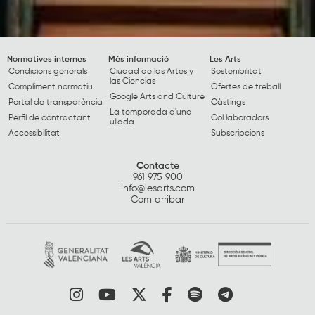
Normatives internes
Més informació
Les Arts
Condicions generals
Ciudad de las Artes y
Sostenibilitat
las Ciencias
Compliment normatiu
Ofertes de treball
Google Arts and Culture
Portal de transparència
Càstings
La temporada d'una
Perfil de contractant
Col·laboradors
ullada
Accessibilitat
Subscripcions
Contacte
961 975 900
info@lesarts.com
Com arribar
Link a instagram
Link a youtube
Link a twitter
Link a facebook
Link a spotify
Link a tele