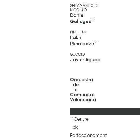
SER AMANTIO DI
NICOLAO
Daniel
++
Gallegos
PINELLINO
Irakli
++
Pkhaladze
GUCCIO
Javier Agudo
Orquestra
de
la
Comunitat
Valenciana
+
Escolania de la Mare de Déu dels De
++
Centre
de
Perfeccionament