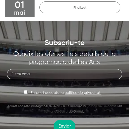
01
Finalitzat
mai
Subscriu-te
Coneix les ofertes i els detalls de la
programació de Les Arts
Entenc i accepte la
política de privacitat.
Aquest lloc està protegit per reCAPTCHA i s’apliquen la
Política de Privacitat
i els
Termes del Servei
de Google.
Enviar