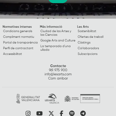
Normatives internes
Més informació
Les Arts
Condicions generals
Ciudad de las Artes y
Sostenibilitat
las Ciencias
Compliment normatiu
Ofertes de treball
Google Arts and Culture
Portal de transparència
Càstings
La temporada d'una
Perfil de contractant
Col·laboradors
ullada
Accessibilitat
Subscripcions
Contacte
961 975 900
info@lesarts.com
Com arribar
Link a instagram
Link a youtube
Link a twitter
Link a facebook
Link a spotify
Link a tele