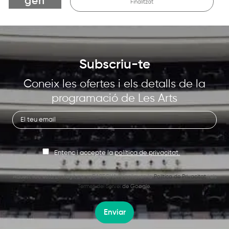
gen
Finalitzat
Subscriu-te
Coneix les ofertes i els detalls de la
programació de Les Arts
Entenc i accepte la
política de privacitat.
Aquest lloc està protegit per reCAPTCHA i s’apliquen la
Política de Privacitat
i els
Termes del Servei
de Google.
Enviar