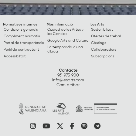
Normatives internes
Més informació
Les Arts
Condicions generals
Ciudad de las Artes y
Sostenibilitat
las Ciencias
Compliment normatiu
Ofertes de treball
Google Arts and Culture
Portal de transparència
Càstings
La temporada d'una
Perfil de contractant
Col·laboradors
ullada
Accessibilitat
Subscripcions
Contacte
961 975 900
info@lesarts.com
Com arribar
Link a instagram
Link a youtube
Link a twitter
Link a facebook
Link a spotify
Link a tele