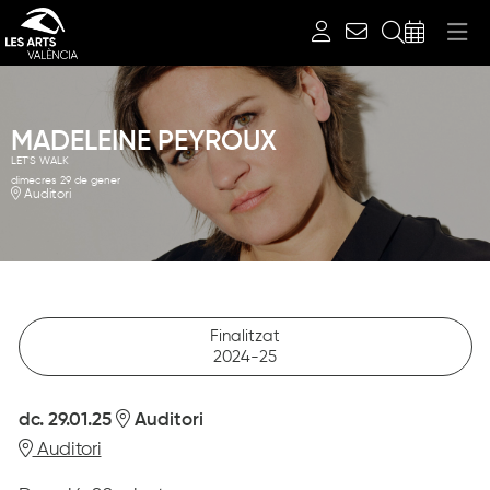
Cerca
MADELEINE PEYROUX
LET'S WALK
dimecres 29 de gener
Auditori
Finalitzat
2024-25
dc. 29.01.25
Auditori
Auditori