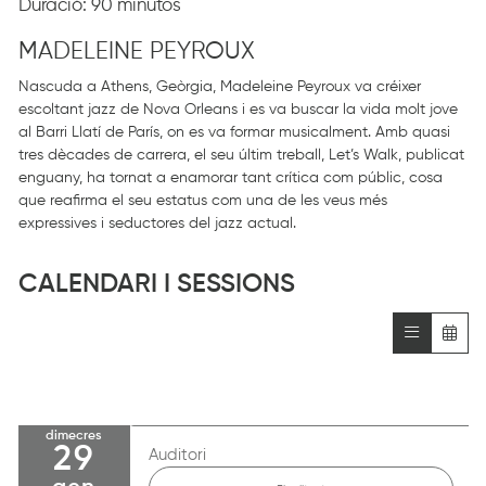
Duració:
90 minutos
MADELEINE PEYROUX
Nascuda a Athens, Geòrgia, Madeleine Peyroux va créixer
escoltant jazz de Nova Orleans i es va buscar la vida molt jove
al Barri Llatí de París, on es va formar musicalment. Amb quasi
tres dècades de carrera, el seu últim treball, Let’s Walk, publicat
enguany, ha tornat a enamorar tant crítica com públic, cosa
que reafirma el seu estatus com una de les veus més
expressives i seductores del jazz actual.
CALENDARI I SESSIONS
dimecres
29
Auditori