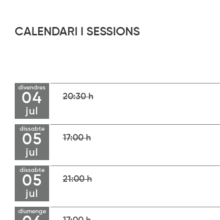
CALENDARI I SESSIONS
divendres
04
20:30 h
jul
dissabte
05
17:00 h
jul
dissabte
05
21:00 h
jul
diumenge