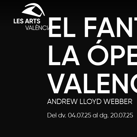
EL FA
LA ÓP
VALEN
ANDREW LLOYD WEBBER
Del dv. 04.07.25
al dg. 20.07.25