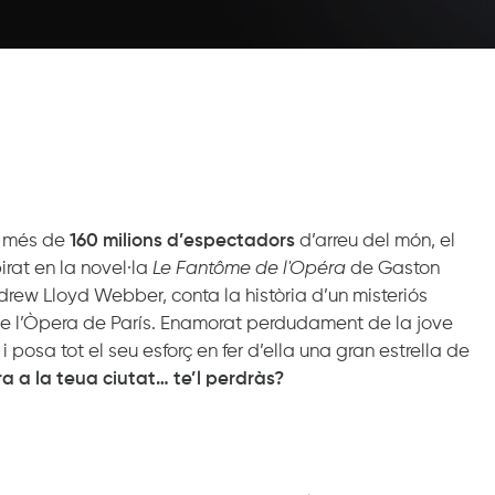
r més de
160 milions d’espectadors
d’arreu del món, el
pirat en la novel·la
Le Fantôme de l'Opéra
de Gaston
ndrew Lloyd Webber, conta la història d’un misteriós
e l’Òpera de París. Enamorat perdudament de la jove
posa tot el seu esforç en fer d’ella una gran estrella de
ra a la teua ciutat… te’l perdràs?