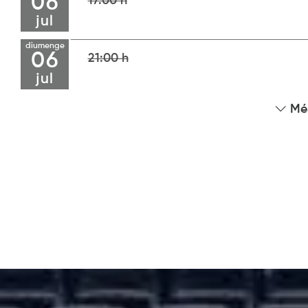
06
17:00 h
jul
diumenge
06
21:00 h
jul
Més