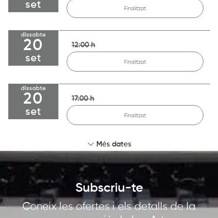
set
Finalitzat
dissabte
20
12:00 h
set
Finalitzat
dissabte
20
17:00 h
set
Finalitzat
Més dates
Subscriu-te
Coneix les ofertes i els detalls de la