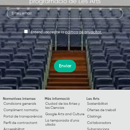
programació de Les Arts
Entenc i accepte la
política de privacitat.
Aquest lloc està protegit per reCAPTCHA i s’apliquen la
Política de Privacitat
i els
Termes del Servei
de Google.
Enviar
Normatives internes
Més informació
Les Arts
Condicions generals
Ciudad de las Artes y
Sostenibilitat
las Ciencias
Compliment normatiu
Ofertes de treball
Google Arts and Culture
Portal de transparència
Càstings
La temporada d'una
Perfil de contractant
Col·laboradors
ullada
Accessibilitat
Subscripcions