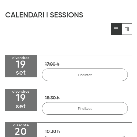
CALENDARI I SESSIONS
divendres
19
17:00 h
set
Finalitzat
divendres
19
18:30 h
set
Finalitzat
dissabte
20
10:30 h