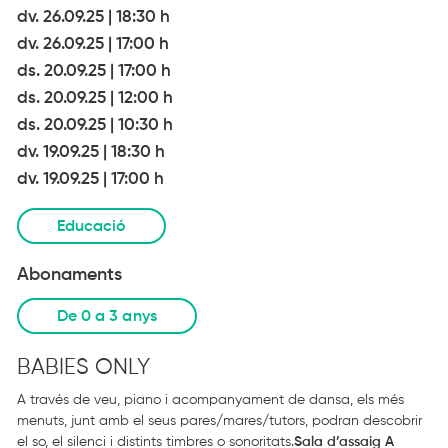
dv. 26.09.25
|
18:30 h
dv. 26.09.25
|
17:00 h
ds. 20.09.25
|
17:00 h
ds. 20.09.25
|
12:00 h
ds. 20.09.25
|
10:30 h
dv. 19.09.25
|
18:30 h
dv. 19.09.25
|
17:00 h
Educació
Abonaments
De 0 a 3 anys
BABIES ONLY
A través de veu, piano i acompanyament de dansa, els més
menuts, junt amb el seus pares/mares/tutors, podran descobrir
el so, el silenci i distints timbres o sonoritats.
Sala d’assaig A