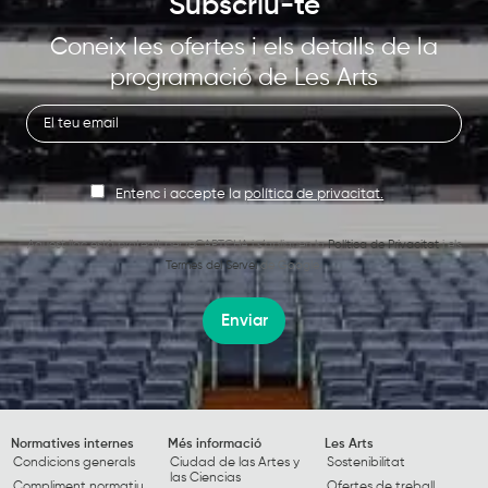
Subscriu-te
Coneix les ofertes i els detalls de la
programació de Les Arts
Entenc i accepte la
política de privacitat.
Aquest lloc està protegit per reCAPTCHA i s’apliquen la
Política de Privacitat
i els
Termes del Servei
de Google.
Enviar
Normatives internes
Més informació
Les Arts
Condicions generals
Ciudad de las Artes y
Sostenibilitat
las Ciencias
Compliment normatiu
Ofertes de treball