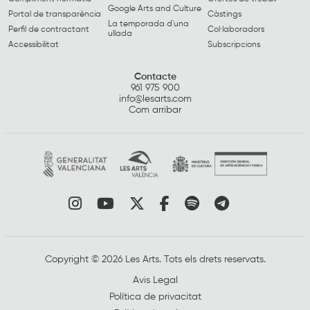
Google Arts and Culture
Portal de transparència
Càstings
La temporada d'una
Perfil de contractant
Col·laboradors
ullada
Accessibilitat
Subscripcions
Contacte
961 975 900
info@lesarts.com
Com arribar
Link a instagram
Link a youtube
Link a twitter
Link a facebook
Link a spotify
Link a tele
Copyright © 2026 Les Arts. Tots els drets reservats.
Avis Legal
Política de privacitat