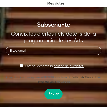
Més dates
Subscriu-te
Coneix les ofertes i els detalls de la
programació de Les Arts
Entenc i accepte la
política de privacitat.
Aquest lloc està protegit per reCAPTCHA i s’apliquen la
Política de Privacitat
i els
Termes del Servei
de Google.
Enviar