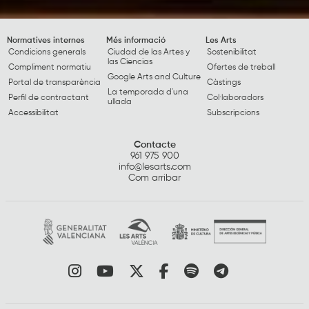
Normatives internes
Més informació
Les Arts
Condicions generals
Ciudad de las Artes y
Sostenibilitat
las Ciencias
Compliment normatiu
Ofertes de treball
Google Arts and Culture
Portal de transparència
Càstings
La temporada d'una
Perfil de contractant
Col·laboradors
ullada
Accessibilitat
Subscripcions
Contacte
961 975 900
info@lesarts.com
Com arribar
Link a instagram
Link a youtube
Link a twitter
Link a facebook
Link a spotify
Link a tele