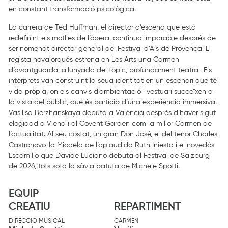
en constant transformació psicològica.
La carrera de Ted Huffman, el director d’escena que està
redefinint els motlles de l’òpera, continua imparable després de
ser nomenat director general del Festival d’Ais de Provença. El
regista novaiorqués estrena en Les Arts una Carmen
d’avantguarda, allunyada del tòpic, profundament teatral. Els
intèrprets van construint la seua identitat en un escenari que té
vida pròpia, on els canvis d’ambientació i vestuari succeïxen a
la vista del públic, que és partícip d’una experiència immersiva.
Vasilisa Berzhanskaya debuta a València després d’haver sigut
elogidad a Viena i al Covent Garden com la millor Carmen de
l’actualitat. Al seu costat, un gran Don José, el del tenor Charles
Castronovo, la Micaëla de l’aplaudida Ruth Iniesta i el novedós
Escamillo que Davide Luciano debuta al Festival de Salzburg
de 2026, tots sota la sàvia batuta de Michele Spotti.
EQUIP
CREATIU
REPARTIMENT
DIRECCIÓ MUSICAL
CARMEN