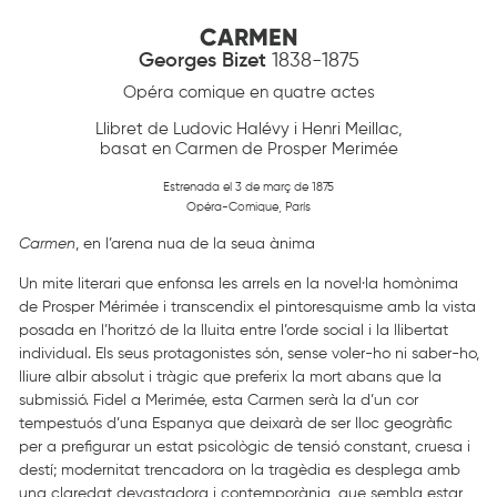
CARMEN
Georges Bizet
1838-1875
Opéra comique en quatre actes
Llibret de Ludovic Halévy i Henri Meillac,
basat en Carmen de Prosper Merimée
Estrenada el 3 de març de 1875
Opéra-Comique, París
Carmen
, en l’arena nua de la seua ànima
Un mite literari que enfonsa les arrels en la novel·la homònima
de Prosper Mérimée i transcendix el pintoresquisme amb la vista
posada en l’horitzó de la lluita entre l’orde social i la llibertat
individual. Els seus protagonistes són, sense voler-ho ni saber-ho,
lliure albir absolut i tràgic que preferix la mort abans que la
submissió. Fidel a Merimée, esta Carmen serà la d’un cor
tempestuós d’una Espanya que deixarà de ser lloc geogràfic
per a prefigurar un estat psicològic de tensió constant, cruesa i
destí; modernitat trencadora on la tragèdia es desplega amb
una claredat devastadora i contemporània, que sembla estar