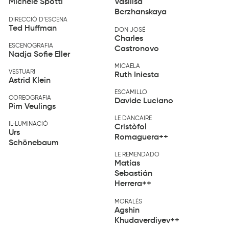
Michele Spotti
Vasilisa
Berzhanskaya
DIRECCIÓ D’ESCENA
Ted Huffman
DON JOSÉ
Charles
ESCENOGRAFIA
Castronovo
Nadja Sofie Eller
MICAËLA
VESTUARI
Ruth Iniesta
Astrid Klein
ESCAMILLO
COREOGRAFIA
Davide Luciano
Pim Veulings
LE DANCAIRE
IL·LUMINACIÓ
Cristòfol
Urs
Romaguera++
Schönebaum
LE REMENDADO
Matías
Sebastián
Herrera++
MORALÈS
Agshin
Khudaverdiyev++