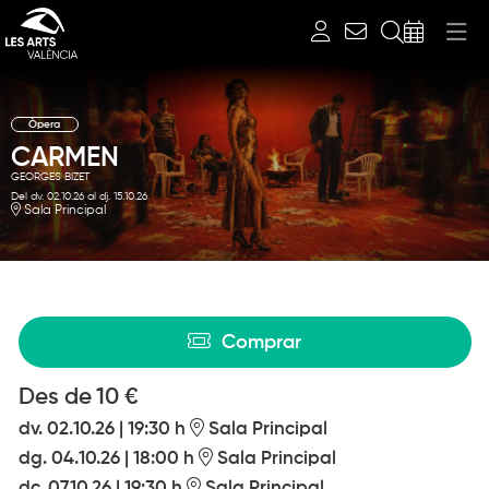
Cerca
Òpera
CARMEN
GEORGES BIZET
Del dv. 02.10.26
al dj. 15.10.26
Sala Principal
Diapositiva 1 de 1
Comprar
Des de
Des de
10 €
dv. 02.10.26
|
19:30 h
Sala Principal
dg. 04.10.26
|
18:00 h
Sala Principal
dc. 07.10.26
|
19:30 h
Sala Principal