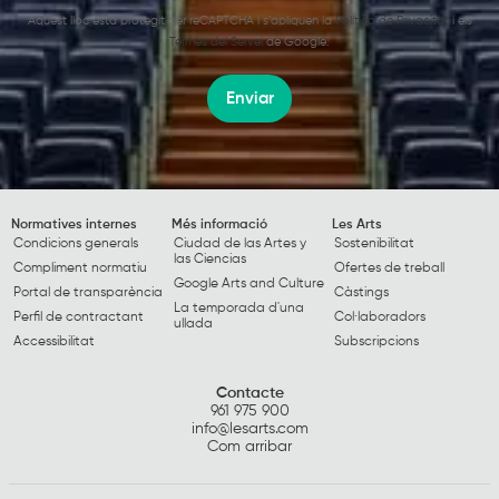
Aquest lloc està protegit per reCAPTCHA i s’apliquen la
Política de Privacitat
i els
Termes del Servei
de Google.
Enviar
Normatives internes
Més informació
Les Arts
Condicions generals
Ciudad de las Artes y
Sostenibilitat
las Ciencias
Compliment normatiu
Ofertes de treball
Google Arts and Culture
Portal de transparència
Càstings
La temporada d'una
Perfil de contractant
Col·laboradors
ullada
Accessibilitat
Subscripcions
Contacte
961 975 900
info@lesarts.com
Com arribar