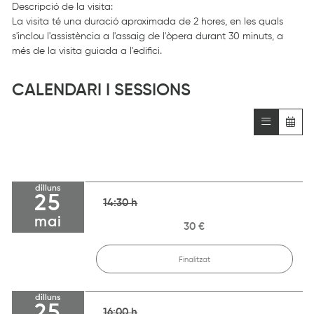
Descripció de la visita:
La visita té una duració aproximada de 2 hores, en les quals
s'inclou l'assistència a l'assaig de l'òpera durant 30 minuts, a
més de la visita guiada a l'edifici.
CALENDARI I SESSIONS
dilluns
25
14:30 h
mai
30 €
Finalitzat
dilluns
25
16:00 h