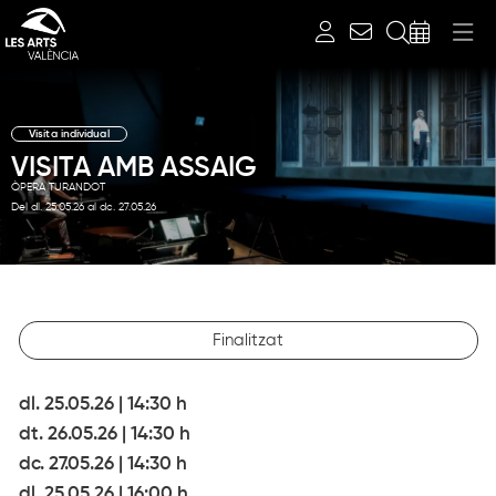
Cerca
Visita individual
VISITA AMB ASSAIG
ÒPERA TURANDOT
Del dl. 25.05.26
al dc. 27.05.26
Diapositiva 1 de 1
Finalitzat
dl. 25.05.26
|
14:30 h
dt. 26.05.26
|
14:30 h
dc. 27.05.26
|
14:30 h
dl. 25.05.26
|
16:00 h