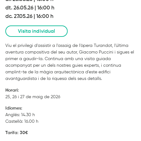
dt. 26.05.26
|
16:00 h
dc. 27.05.26
|
16:00 h
Visita individual
Viu el privilegi d'assistir a l'assaig de l'òpera Turandot, l'última
aventura compositiva del seu autor, Giacomo Puccini i sigues el
primer a gaudir-la. Continua amb una visita guiada
acompanyat per un dels nostres guies experts, i continua
omplint-te de la màgia arquitectònica d'este edifici
avantguardista i de la riquesa dels seus detalls.
Horari:
25, 26 i 27 de maig de 2026
Idiomes:
Anglés: 14.30 h
Castellà: 16.00 h
Tarifa: 30€