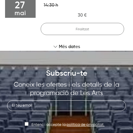
27
14:30 h
mai
30 €
Finalitzat
Més dates
Subscriu-te
Coneix les ofertes i els detalls de la
programació de Les Arts
Entenc i accepte la
política de privacitat.