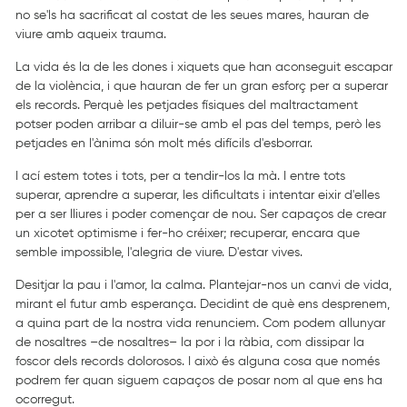
no se'ls ha sacrificat al costat de les seues mares, hauran de
viure amb aqueix trauma.
La vida és la de les dones i xiquets que han aconseguit escapar
de la violència, i que hauran de fer un gran esforç per a superar
els records. Perquè les petjades físiques del maltractament
potser poden arribar a diluir-se amb el pas del temps, però les
petjades en l'ànima són molt més difícils d'esborrar.
I ací estem totes i tots, per a tendir-los la mà. I entre tots
superar, aprendre a superar, les dificultats i intentar eixir d'elles
per a ser lliures i poder començar de nou. Ser capaços de crear
un xicotet optimisme i fer-ho créixer; recuperar, encara que
semble impossible, l'alegria de viure. D'estar vives.
Desitjar la pau i l'amor, la calma. Plantejar-nos un canvi de vida,
mirant el futur amb esperança. Decidint de què ens desprenem,
a quina part de la nostra vida renunciem. Com podem allunyar
de nosaltres –de nosaltres– la por i la ràbia, com dissipar la
foscor dels records dolorosos. I això és alguna cosa que només
podrem fer quan siguem capaços de posar nom al que ens ha
ocorregut.