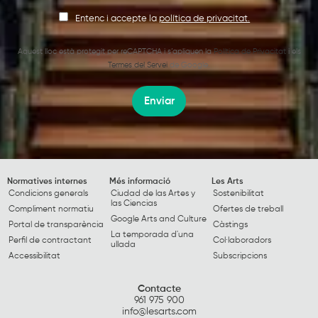
Entenc i accepte la
política de privacitat.
Aquest lloc està protegit per reCAPTCHA i s’apliquen la
Política de Privacitat
i els
Termes del Servei
de Google.
Enviar
Normatives internes
Més informació
Les Arts
Condicions generals
Ciudad de las Artes y
Sostenibilitat
las Ciencias
Compliment normatiu
Ofertes de treball
Google Arts and Culture
Portal de transparència
Càstings
La temporada d'una
Perfil de contractant
Col·laboradors
ullada
Accessibilitat
Subscripcions
Contacte
961 975 900
info@lesarts.com