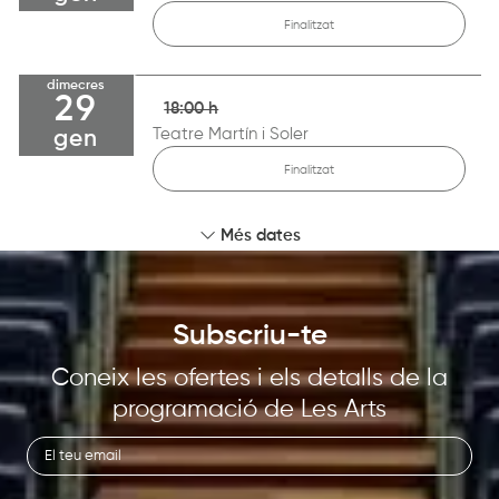
Finalitzat
dimecres
29
18:00 h
Teatre Martín i Soler
gen
Finalitzat
Més dates
Subscriu-te
Coneix les ofertes i els detalls de la
programació de Les Arts