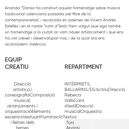
Ananda *Dansa ha construït aquest homenatge sobre música
tradicional valenciana passada pel filtre de la
contemporaneïtat, i recolzada en poemes de Vicent Andrés
Estellés i en el nostre *cant d’*estil. Hem volgut que siga també
un homenatge a la ciutat on vam nàixer artísticament i que ens
ha vist créixer i desenvolupar-nos, i de la qual ara ens
acomiadem: València.
EQUIP
CREATIU
REPARTIMENT
Direcció
INTÈRPRETS,
artística i
BALLARINS/ES:ActriuDirecció
coreografiaComposició
Rebeca
musical,
VallsCant
arranjaments i
d’estilDirecció
orquestracióElements
musicalOrquestra
escènicsVestuariIl·luminacióTextos
i lletres dels
Toni
temes
Aparisi,