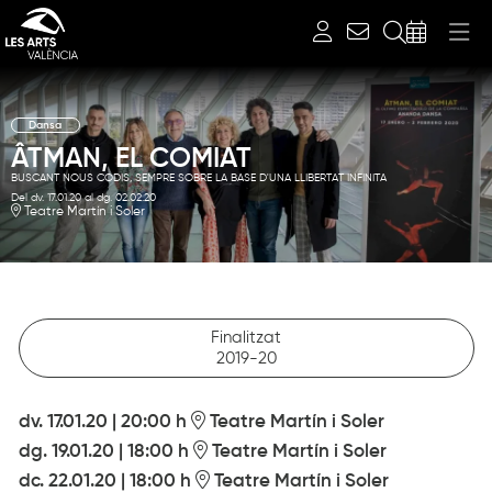
Cerca
Dansa
ÂTMAN, EL COMIAT
BUSCANT NOUS CODIS, SEMPRE SOBRE LA BASE D'UNA LLIBERTAT INFINITA
Del dv. 17.01.20
al dg. 02.02.20
Teatre Martín i Soler
Diapositiva 1 de 1
Finalitzat
2019-20
dv. 17.01.20
|
20:00 h
Teatre Martín i Soler
dg. 19.01.20
|
18:00 h
Teatre Martín i Soler
dc. 22.01.20
|
18:00 h
Teatre Martín i Soler