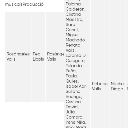
Paloma
musicalsProducció
Calderón,
Cristina
Maestre,
Sara
Canet,
Miguel
Machado,
Renata
Valls,
Rosángeles
Pep
Rosángeles
Pascual
Antonio
Amparo
Lorenza Di
Valls
Llopis
Valls
Peris
Castro
Panader
Calogero,
Yolanda
Peña,
Paula
Quiles,
Rebeca
Nacho
Isabel Abril,
Valls
Diago
Susana
Rodrigo,
Cristina
David,
Julia
Cambra,
Irene Mira,
Abel Martí,