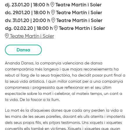
dj. 23.01.20
|
18:00 h
Teatre Martín i Soler
dc. 29.01.20
|
18:00 h
Teatre Martín i Soler
dv. 31.01.20
|
20:00 h
Teatre Martín i Soler
dg. 02.02.20
|
18:00 h
Teatre Martín i Soler
Teatre Martín i Soler
Dansa
Ananda Dansa, la companyia valenciana de dansa
contemporània més longeva i que majors reconeixements ha
rebut al llarg de la seua trajectòria, ha decidit posar punt final a
la seua vida artística. I quin millor comiat per a una companyia
compromesa i progressista que reflexionar en el seu últim
espectacle sobre la mort i celebrar, al mateix temps, un cant a
la vida. De la foscor a la llum.
La mort és la d'aqueixes dones que cada any perden la vida a
les mans de les seues parelles, davant els ulls aterrits i impotents
dels seus propis fills, els pitjors testimonis. Uns xiquets i xiquetes
convertits ells també en víctimes. Xiquets i xiquetes que, quan