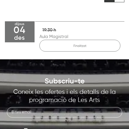
dijous
04
19:30 h
Aula Magistral
des
Finalitzat
Subscriu-te
Coneix les ofertes i els detalls de la
programació de Les Arts