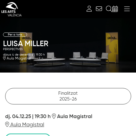
Cerca
Per a tots
LUISA MILLER
PERSPECTIVES
dijous 4 de desembre
|
19:30 h
Aula Magistral
Finalitzat
2025-26
dj. 04.12.25
|
19:30 h
Aula Magistral
Aula Magistral