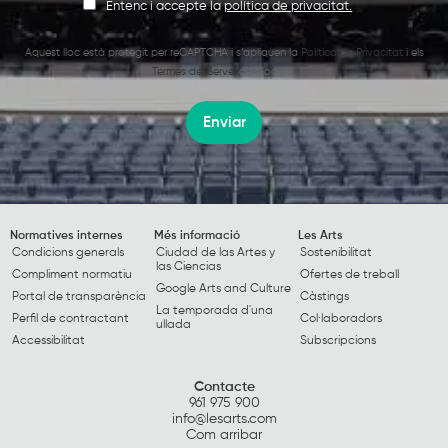
Entenc i accepte la
política de privacitat.
Aquest lloc està protegit per reCAPTCHA i s’apliquen la
Política de Privacitat
i els
Termes del Servei
de Google.
Enviar
Normatives internes
Més informació
Les Arts
Condicions generals
Ciudad de las Artes y
Sostenibilitat
las Ciencias
Compliment normatiu
Ofertes de treball
Google Arts and Culture
Portal de transparència
Càstings
La temporada d'una
Perfil de contractant
Col·laboradors
ullada
Accessibilitat
Subscripcions
Contacte
961 975 900
info@lesarts.com
Com arribar