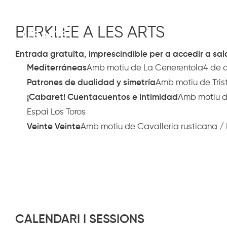
ARTS
BERKLEE A LES ARTS
Entrada gratuïta, imprescindible per a accedir a sal
Mediterráneas
Amb motiu de La Cenerentola4 de d
divendres 4 de desembre
Patrones de dualidad y simetría
Amb motiu de Trist
¡Cabaret! Cuentacuentos e intimidad
Amb motiu de
Espai Los Toros
Veinte Veinte
Amb motiu de Cavalleria rusticana / P
CALENDARI I SESSIONS