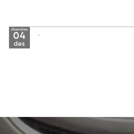
divendres
04
des