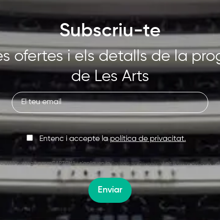
Subscriu-te
s ofertes i els detalls de la p
de Les Arts
Entenc i accepte la
política de privacitat.
oc està protegit per reCAPTCHA i s’apliquen la
Política de Privacitat
i els
Termes del Servei
d
Enviar