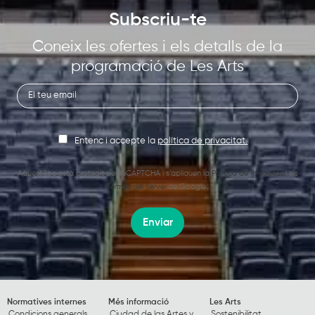
Subscriu-te
Coneix les ofertes i els detalls de la
programació de Les Arts
Entenc i accepte la
política de privacitat.
Aquest lloc està protegit per reCAPTCHA i s’apliquen la
Política de Privacitat
i els
Termes del Servei
de Google.
Enviar
Normatives internes
Més informació
Les Arts
Condicions generals
Ciudad de las Artes y
Sostenibilitat