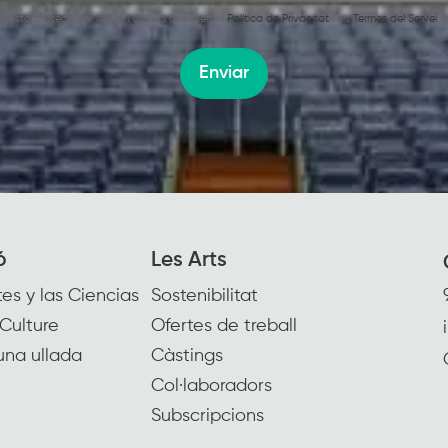
oc està protegit per reCAPTCHA i s’apliquen la
Política de Privacitat
i els
Termes del Servei
d
Enviar
ó
Les Arts
es y las Ciencias
Sostenibilitat
Culture
Ofertes de treball
una ullada
Càstings
Col·laboradors
Subscripcions