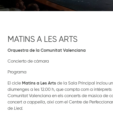
MATINS A LES ARTS
Orquestra de la Comunitat Valenciana
Concierto de cámara
Programa
El cicle
Matins a
Le
s Arts
de la Sala Principal
inclou
un
diumenges a les 12.00 h, que compta com a intèrprets 
Comunitat Valenciana en els concerts de música de ca
concert
a
ca
p
pe
ll
a
, així com el Centre de Perfecciona
de
Lied.