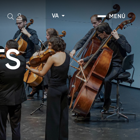
VA
MENÚ
Cerca
TS