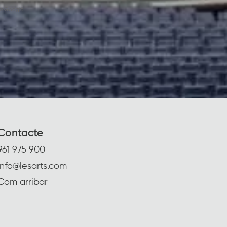
e Google.
Contacte
961 975 900
info@lesarts.com
Com arribar