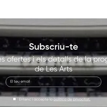
Subscriu-te
s ofertes i els detalls de la p
de Les Arts
Entenc i accepte la
política de privacitat.