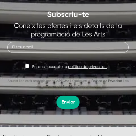
Subscriu-te
Coneix les ofertes i els detalls de la
programació de Les Arts
Entenc i accepte la
política de privacitat.
Aquest lloc està protegit per reCAPTCHA i s’apliquen la
Política de Privacitat
i els
Termes del Servei
de Google.
Enviar