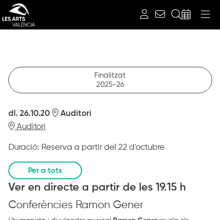
Per a tots
Cerca
FIN DE PARTIE
CONFERÈNCIA RAMON GENER
dilluns 26 d’octubre
Auditori
Finalitzat
2025-26
dl. 26.10.20
Auditori
Auditori
Duració:
Reserva a partir del 22 d'octubre
Per a tots
Ver en directe a partir de les 19.15 h
Conferències Ramon Gener