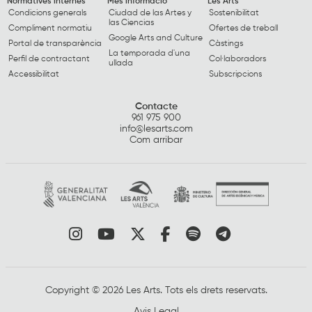
Normatives internes
Més informació
Les Arts
Condicions generals
Ciudad de las Artes y
Sostenibilitat
las Ciencias
Compliment normatiu
Ofertes de treball
Google Arts and Culture
Portal de transparència
Càstings
La temporada d'una
Perfil de contractant
Col·laboradors
ullada
Accessibilitat
Subscripcions
Contacte
961 975 900
info@lesarts.com
Com arribar
Link a instagram
Link a youtube
Link a twitter
Link a facebook
Link a spotify
Link a tele
Copyright © 2026 Les Arts. Tots els drets reservats.
Avis Legal