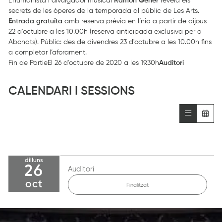
L'humanista i divulgador musical
Ramon Gener
revela els
secrets de les òperes de la temporada al públic de Les Arts.
Entrada gratuïta
amb
reserva prèvia en línia
a partir de dijous
22 d'octubre a les 10.00h (reserva anticipada exclusiva per a
Abonats). Públic: des de divendres 23 d'octubre a les 10.00h fins
a completar l’aforament.
Fin de PartieEl 26 d'octubre de 2020 a les 19.30h
Auditori
CALENDARI I SESSIONS
dilluns
26
Auditori
oct
Finalitzat