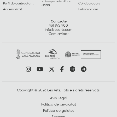
La temporada d'una
Perfil de contractant
Col·laboradors
ullada
Accessibilitat
Subscripcions
Contacte
961 975 900
info@lesarts.com
Com arribar
Link a instagram
Link a youtube
Link a twitter
Link a facebook
Link a spotify
Link a tele
Copyright © 2026 Les Arts. Tots els drets reservats.
Avis Legal
Política de privacitat
Política de galetes