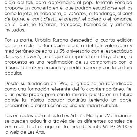
aleja del folk para aproximarse al pop. Jonatan Penalba
propone un concierto en el que podrán escucharse estilos
como la jota, la habanera, el
vetlatori
, el fandango, el
cant
de batre
, el
cant d’estil
, el
bressol
, el bolero o el romance,
en el que no faltarán, tampoco, homenajes y artistas
invitados.
Por su parte, Urbàlia Rurana despedirá la cuarta edición
de este ciclo. La formación pionera del folk valenciano y
mediterráneo celebra su 35 aniversario con el espectáculo
35 anys i avant!
; más que un repaso a su trayectoria, la
propuesta es una reafirmación de su compromiso con la
música de raíz valenciana y mediterránea y con la cultura
popular.
Desde su fundación en 1990, el grupo se ha reivindicado
como una formación referente del folk contemporáneo, fiel
a un estilo propio pero con la mirada puesta en un futuro
donde la música popular continúa teniendo un papel
esencial en la construcción de una identidad cultural.
Las entradas para el ciclo Les Arts és Músiques Valencianes
se pueden adquirir a través de los diferentes canales de
venta del teatro: taquillas, la línea de venta 96 197 59 00 y
la web de
Les Arts
.