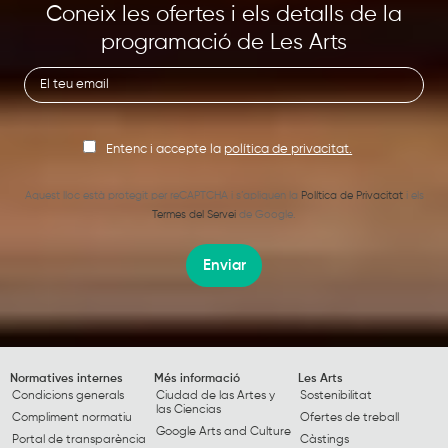
Coneix les ofertes i els detalls de la
programació de Les Arts
Entenc i accepte la
política de privacitat.
Aquest lloc està protegit per reCAPTCHA i s’apliquen la
Política de Privacitat
i els
Termes del Servei
de Google.
Enviar
Normatives internes
Més informació
Les Arts
Condicions generals
Ciudad de las Artes y
Sostenibilitat
las Ciencias
Compliment normatiu
Ofertes de treball
Google Arts and Culture
Portal de transparència
Càstings