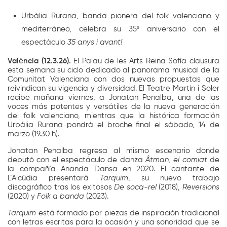
Urbàlia Rurana, banda pionera del folk valenciano y
mediterráneo, celebra su 35º aniversario con el
espectáculo
35 anys i avant!
València (12.3.26).
El Palau de les Arts Reina Sofía clausura
esta semana su ciclo dedicado al panorama musical de la
Comunitat Valenciana con dos nuevas propuestas que
reivindican su vigencia y diversidad. El Teatre Martín i Soler
recibe mañana viernes, a Jonatan Penalba, una de las
voces más potentes y versátiles de la nueva generación
del folk valenciano, mientras que la histórica formación
Urbàlia Rurana pondrá el broche final el sábado, 14 de
marzo (19.30 h).
Jonatan Penalba regresa al mismo escenario donde
debutó con el espectáculo de danza
Âtman, el comiat
de
la compañía Ananda Dansa en 2020. El cantante de
L’Alcúdia presentará
Tarquim
, su nuevo trabajo
discográfico tras los exitosos
De soca-rel
(2018),
Reversions
(2020) y
Folk a banda
(2023).
Tarquim
está formado por piezas de inspiración tradicional
con letras escritas para la ocasión y una sonoridad que se