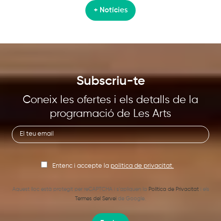
+ Notícies
Subscriu-te
Coneix les ofertes i els detalls de la
programació de Les Arts
Entenc i accepte la
política de privacitat.
Aquest lloc està protegit per reCAPTCHA i s’apliquen la
Política de Privacitat
i els
Termes del Servei
de Google.