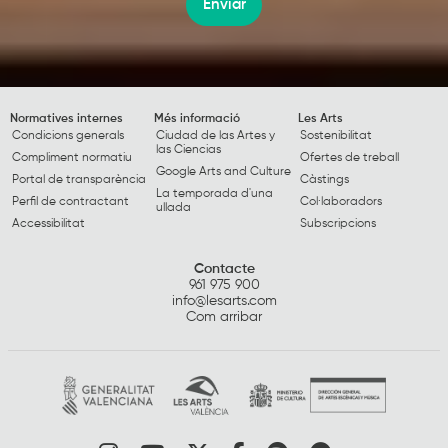
Enviar
Normatives internes
Més informació
Les Arts
Condicions generals
Ciudad de las Artes y
Sostenibilitat
las Ciencias
Compliment normatiu
Ofertes de treball
Google Arts and Culture
Portal de transparència
Càstings
La temporada d'una
Perfil de contractant
Col·laboradors
ullada
Accessibilitat
Subscripcions
Contacte
961 975 900
info@lesarts.com
Com arribar