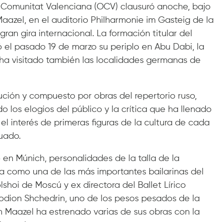
a Comunitat Valenciana (OCV) clausuró anoche, bajo
Maazel, en el auditorio Philharmonie im Gasteig de la
an gira internacional. La formación titular del
ió el pasado 19 de marzo su periplo en Abu Dabi, la
 ha visitado también las localidades germanas de
ión y compuesto por obras del repertorio ruso,
 los elogios del público y la crítica que ha llenado
 el interés de primeras figuras de la cultura de cada
uado.
en Múnich, personalidades de la talla de la
da como una de las más importantes bailarinas del
olshoi de Moscú y ex directora del Ballet Lírico
odion Shchedrin, uno de los pesos pesados de la
in Maazel ha estrenado varias de sus obras con la