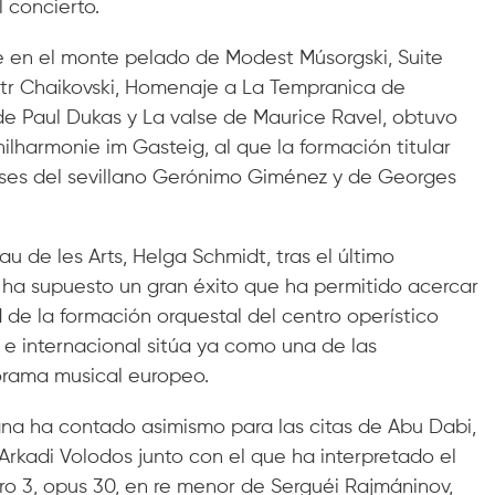
 concierto.
en el monte pelado de Modest Músorgski, Suite
otr Chaikovski, Homenaje a La Tempranica de
 de Paul Dukas y La valse de Maurice Ravel, obtuvo
ilharmonie im Gasteig, al que la formación titular
bises del sevillano Gerónimo Giménez y de Georges
au de les Arts, Helga Schmidt, tras el último
a ha supuesto un gran éxito que ha permitido acercar
d de la formación orquestal del centro operístico
l e internacional sitúa ya como una de las
orama musical europeo.
na ha contado asimismo para las citas de Abu Dabi,
Arkadi Volodos junto con el que ha interpretado el
o 3, opus 30, en re menor de Serguéi Rajmáninov,