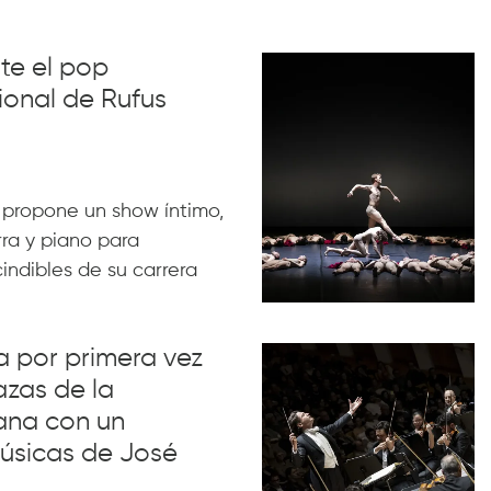
nte el pop
ional de Rufus
 propone un show íntimo,
rra y piano para
indibles de su carrera
va por primera vez
azas de la
ana con un
úsicas de José