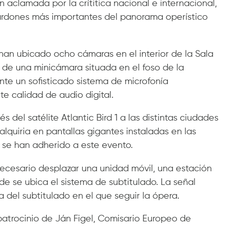
ón aclamada por la crítitica nacional e internacional,
rdones más importantes del panorama operístico
e han ubicado ocho cámaras en el interior de la Sala
s de una minicámara situada en el foso de la
ante un sofisticado sistema de microfonía
te calidad de audio digital.
és del satélite Atlantic Bird 1 a las distintas ciudades
lquiria en pantallas gigantes instaladas en las
e se han adherido a este evento.
necesario desplazar una unidad móvil, una estación
e se ubica el sistema de subtitulado. La señal
ma del subtitulado en el que seguir la ópera.
 patrocinio de Ján Figel, Comisario Europeo de