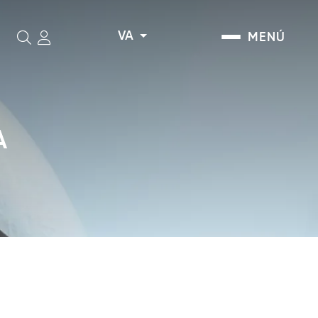
VA
MENÚ
Cerca
A