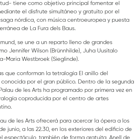
tud- tiene como objetivo principal fomentar el
iante el disfrute simultáneo y gratuito por el
 saga nórdica, con música centroeuropea y puesta
erránea de La Fura dels Baus.
mund, se une a un reparto lleno de grandes
o Jennifer Wilson (Brünnhilde), Juha Uusitalo
va-Maria Westbroek (Sieglinde).
s que conforman la tetralogía El anillo del
conocida por el gran público. Dentro de la segunda
l Palau de les Arts ha programado por primera vez en
ralogía coproducida por el centro de artes
tino.
au de les Arts ofrecerá para acercar la ópera a los
 junio, a las 22.30, en los exteriores del edificio de
el espectáculo, también de forma gratuita, Anell de