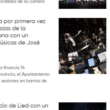
indibles de su carrera
va por primera vez
azas de la
ana con un
úsicas de José
 financia 14
rovincia, el Ayuntamiento
 sesiones en barrios de
iclo de Lied con un