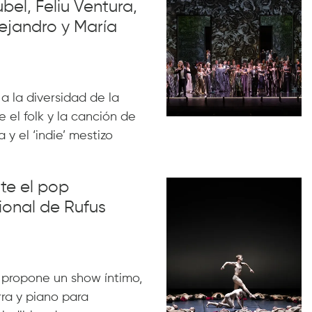
el, Feliu Ventura,
ejandro y María
 a la diversidad de la
 el folk y la canción de
 y el ‘indie’ mestizo
nte el pop
ional de Rufus
 propone un show íntimo,
rra y piano para