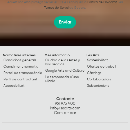
Aquest lloc està protegit per reCAPTCHA i s’apliquen la
Política de Privacitat
i els
Termes del Servei
de Google.
Enviar
Normatives internes
Més informació
Les Arts
Condicions generals
Ciudad de las Artes y
Sostenibilitat
las Ciencias
Compliment normatiu
Ofertes de treball
Google Arts and Culture
Portal de transparència
Càstings
La temporada d'una
Perfil de contractant
Col·laboradors
ullada
Accessibilitat
Subscripcions
Contacte
961 975 900
info@lesarts.com
Com arribar