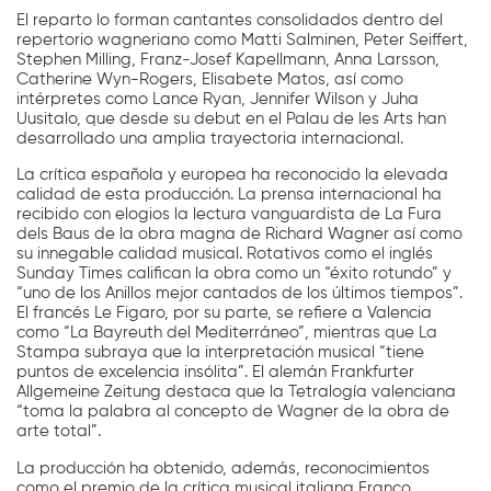
El reparto lo forman cantantes consolidados dentro del
repertorio wagneriano como Matti Salminen, Peter Seiffert,
Stephen Milling, Franz-Josef Kapellmann, Anna Larsson,
Catherine Wyn-Rogers, Elisabete Matos, así como
intérpretes como Lance Ryan, Jennifer Wilson y Juha
Uusitalo, que desde su debut en el Palau de les Arts han
desarrollado una amplia trayectoria internacional.
La crítica española y europea ha reconocido la elevada
calidad de esta producción. La prensa internacional ha
recibido con elogios la lectura vanguardista de La Fura
dels Baus de la obra magna de Richard Wagner así como
su innegable calidad musical. Rotativos como el inglés
Sunday Times califican la obra como un “éxito rotundo” y
“uno de los Anillos mejor cantados de los últimos tiempos”.
El francés Le Figaro, por su parte, se refiere a Valencia
como “La Bayreuth del Mediterráneo”, mientras que La
Stampa subraya que la interpretación musical “tiene
puntos de excelencia insólita”. El alemán Frankfurter
Allgemeine Zeitung destaca que la Tetralogía valenciana
“toma la palabra al concepto de Wagner de la obra de
arte total”.
La producción ha obtenido, además, reconocimientos
como el premio de la crítica musical italiana Franco