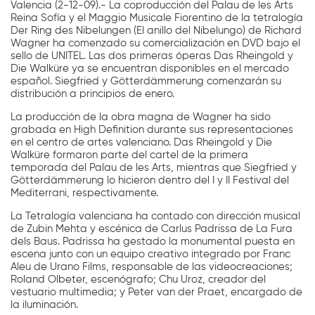
Valencia (2-12-09).- La coproducción del Palau de les Arts
Reina Sofía y el Maggio Musicale Fiorentino de la tetralogía
Der Ring des Nibelungen (El anillo del Nibelungo) de Richard
Wagner ha comenzado su comercialización en DVD bajo el
sello de UNITEL. Las dos primeras óperas Das Rheingold y
Die Walküre ya se encuentran disponibles en el mercado
español. Siegfried y Götterdämmerung comenzarán su
distribución a principios de enero.
La producción de la obra magna de Wagner ha sido
grabada en High Definition durante sus representaciones
en el centro de artes valenciano. Das Rheingold y Die
Walküre formaron parte del cartel de la primera
temporada del Palau de les Arts, mientras que Siegfried y
Götterdämmerung lo hicieron dentro del I y II Festival del
Mediterrani, respectivamente.
La Tetralogía valenciana ha contado con dirección musical
de Zubin Mehta y escénica de Carlus Padrissa de La Fura
dels Baus. Padrissa ha gestado la monumental puesta en
escena junto con un equipo creativo integrado por Franc
Aleu de Urano Films, responsable de las videocreaciones;
Roland Olbeter, escenógrafo; Chu Uroz, creador del
vestuario multimedia; y Peter van der Praet, encargado de
la iluminación.