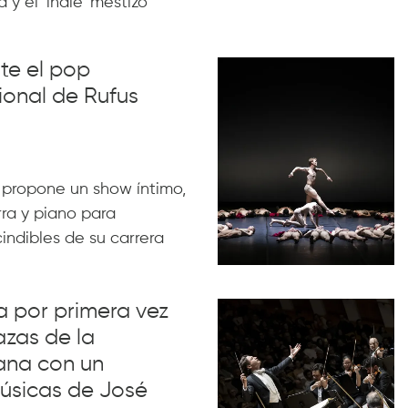
 y el ‘indie’ mestizo
nte el pop
ional de Rufus
 propone un show íntimo,
rra y piano para
indibles de su carrera
va por primera vez
azas de la
ana con un
úsicas de José