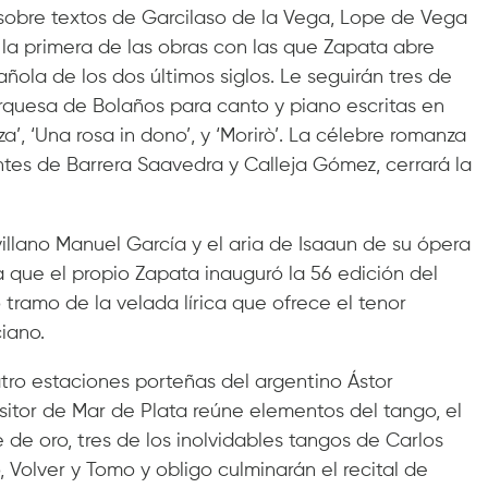
sobre textos de Garcilaso de la Vega, Lope de Vega
 la primera de las obras con las que Zapata abre
ñola de los dos últimos siglos. Le seguirán tres de
arquesa de Bolaños para canto y piano escritas en
za’, ‘Una rosa in dono’, y ‘Morirò’. La célebre romanza
ntes de Barrera Saavedra y Calleja Gómez, cerrará la
villano Manuel García y el aria de Isaaun de su ópera
la que el propio Zapata inauguró la 56 edición del
tramo de la velada lírica que ofrece el tenor
iano.
tro estaciones porteñas del argentino Ástor
sitor de Mar de Plata reúne elementos del tango, el
de oro, tres de los inolvidables tangos de Carlos
 Volver y Tomo y obligo culminarán el recital de