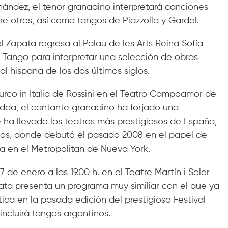
ández, el tenor granadino interpretará canciones
re otros, así como tangos de Piazzolla y Gardel.
l Zapata regresa al Palau de les Arts Reina Sofía
 Tango para interpretar una selección de obras
l hispana de los dos últimos siglos.
urco in Italia de Rossini en el Teatro Campoamor de
edda, el cantante granadino ha forjado una
e ha llevado los teatros más prestigiosos de España,
nidos, donde debutó el pasado 2008 en el papel de
ia en el Metropolitan de Nueva York.
7 de enero a las 19.00 h. en el Teatre Martín i Soler
pata presenta un programa muy similiar con el que ya
tica en la pasada edición del prestigioso Festival
incluirá tangos argentinos.