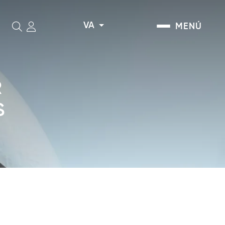
VA
MENÚ
Cerca
R
S