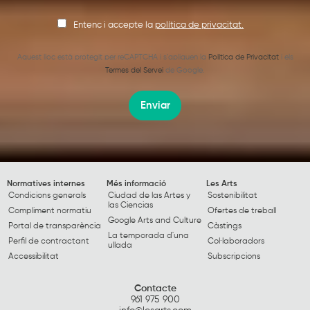
Entenc i accepte la
política de privacitat.
Aquest lloc està protegit per reCAPTCHA i s’apliquen la
Política de Privacitat
i els
Termes del Servei
de Google.
Enviar
Normatives internes
Més informació
Les Arts
Condicions generals
Ciudad de las Artes y
Sostenibilitat
las Ciencias
Compliment normatiu
Ofertes de treball
Google Arts and Culture
Portal de transparència
Càstings
La temporada d'una
Perfil de contractant
Col·laboradors
ullada
Accessibilitat
Subscripcions
Contacte
961 975 900