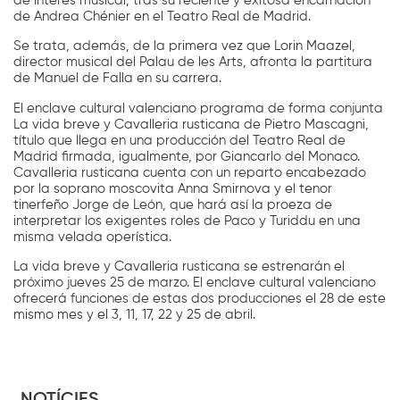
de interés musical, tras su reciente y exitosa encarnación
de Andrea Chénier en el Teatro Real de Madrid.
Se trata, además, de la primera vez que Lorin Maazel,
director musical del Palau de les Arts, afronta la partitura
de Manuel de Falla en su carrera.
El enclave cultural valenciano programa de forma conjunta
La vida breve y Cavalleria rusticana de Pietro Mascagni,
título que llega en una producción del Teatro Real de
Madrid firmada, igualmente, por Giancarlo del Monaco.
Cavalleria rusticana cuenta con un reparto encabezado
por la soprano moscovita Anna Smirnova y el tenor
tinerfeño Jorge de León, que hará así la proeza de
interpretar los exigentes roles de Paco y Turiddu en una
misma velada operística.
La vida breve y Cavalleria rusticana se estrenarán el
próximo jueves 25 de marzo. El enclave cultural valenciano
ofrecerá funciones de estas dos producciones el 28 de este
mismo mes y el 3, 11, 17, 22 y 25 de abril.
NOTÍCIES