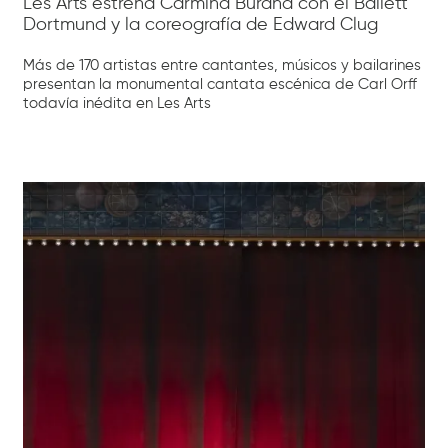
Les Arts estrena Carmina Burana con el Ballett
Dortmund y la coreografía de Edward Clug
Más de 170 artistas entre cantantes, músicos y bailarines
presentan la monumental cantata escénica de Carl Orff
todavía inédita en Les Arts