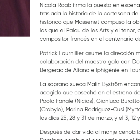
Nicola Raab firma la puesta en escen
traslada la historia de la cortesana de
histórico que Massenet compuso la obra
los que el Palau de les Arts y el tenor, 
compositor francés en el centenario d
Patrick Fournillier asume la dirección 
colaboración del maestro galo con Dom
Bergerac de Alfano e Iphigénie en Tau
La soprano sueca Malin Byström encar
acogida que cosechó en el estreno d
Paolo Fanale (Nicias), Gianluca Buratto
(Crobyle), Marina Rodríguez-Cusí (Myrta
los días 25, 28 y 31 de marzo, y el 3, 12 y
Después de dar vida al monje cenobita