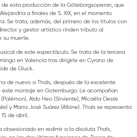
a de esta producción de la Göteborgsoperan, que
 Alejandría a finales de S. XIX, en el momento
. Se trata, además, del primero de los títulos con
director y gestor artístico rinden tributo al
e su muerte.
musical de este espectáculo. Se trata de la tercera
ingo en Valencia tras dirigirle en Cyrano de
ride de Gluck.
na de nuevo a Thaïs, después de la excelente
e este montaje en Gotemburgo. Le acompañan
 (Palémon), Aldo Heo (Sirviente), Micaëla Oeste
le) y María José Suárez (Albine). Thaïs se representa
 15 de abril.
 obsesionado en redimir a la disoluta
Thaïs
,