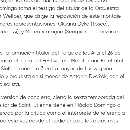
so, en las dos últimas funciones de
Tosca
de
 Domingo toma el testigo del titular de la Orquestra
 Wellber, que dirige la reposición de este montaje
meras representaciones. Oksana Dyka (Tosca),
radossi), y Marco Vratogna (Scarpia) encabezan el
 de la formación titular del Palau de les Arts el 26 de
sta el inicio del Festival del Mediterrani. En el atril
 y Sinfonía número 7 en La mayor, de Ludwig van
o y orquesta en si menor de Antonín Dvo?ák, con el
 solista.
versión de concierto, cierra la sexta temporada del
ositor de Saint-Étienne tiene en Plácido Domingo a
ado por la crítica como el intérprete de referencia
orda esta vez desde el podio una de las obras más