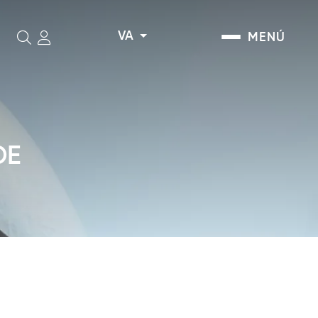
VA
MENÚ
Cerca
DE