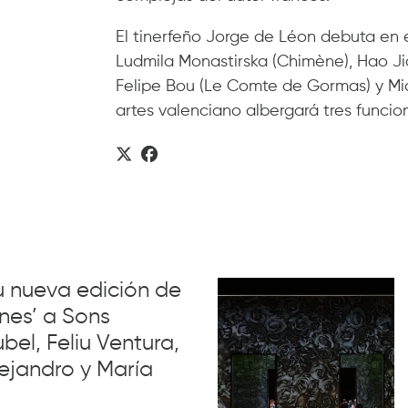
El tinerfeño Jorge de Léon debuta en e
Ludmila Monastirska (Chimène), Hao Ji
Felipe Bou (Le Comte de Gormas) y Mica
artes valenciano albergará tres funcione
su nueva edición de
nes’ a Sons
el, Feliu Ventura,
ejandro y María