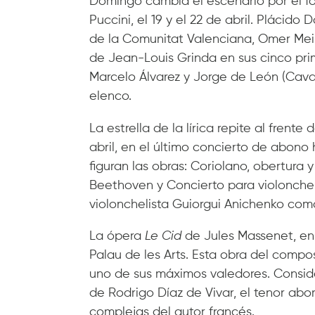
Domingo cambia el escenario por el fo
Puccini, el 19 y el 22 de abril. Plácido
de la Comunitat Valenciana, Omer Meir
de Jean-Louis Grinda en sus cinco pri
Marcelo Álvarez y Jorge de León (Cava
elenco.
La estrella de la lírica repite al frente
abril, en el último concierto de abono ha
figuran las obras: Coriolano, obertura
Beethoven y Concierto para violonchel
violonchelista Guiorgui Anichenko como
La ópera
Le Cid
de Jules Massenet, en 
Palau de les Arts. Esta obra del comp
uno de sus máximos valedores. Consider
de Rodrigo Díaz de Vivar, el tenor ab
complejas del autor francés.