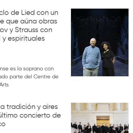
iclo de Lied con un
lue que aúna obras
ov y Strauss con
 y espirituales
nse es la soprano con
ado parte del Centre de
Arts
a tradición y aires
último concierto de
co