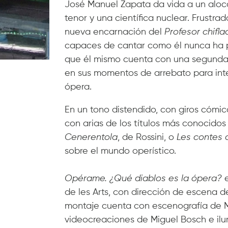
José Manuel Zapata da vida a un aloca
tenor y una científica nuclear. Frustra
nueva encarnación del
Profesor chifl
capaces de cantar como él nunca ha p
que él mismo cuenta con una segunda p
en sus momentos de arrebato para inter
ópera.
En un tono distendido, con giros cómic
con arias de los títulos más conocidos
Cenerentola
,
de Rossini, o
Les contes 
sobre el mundo operístico.
Opérame. ¿Qué diablos es la ópera?
e
de les Arts, con dirección de escena de
montaje cuenta con escenografía de M
videocreaciones de Miguel Bosch e ilu