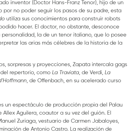
do inventor (Doctor Hans-Franz Tenor), hijo de un
do por no poder seguir los pasos de su padre, esta
ado
utiliza sus conocimientos para construir robots
odido hacer. El doctor, no obstante, desconoce
ersonalidad, la de un tenor italiano, que lo posee
pretar las arias más célebres de la historia de la
os, sorpresas y proyecciones, Zapata intercala gags
 del repertorio, como
La Traviata
,
de Verdi,
La
d’Hoffmann
,
de Offenbach, en su acelerado curso
s un espectáculo de producción propia del Palau
 Allex Aguilera, coautor a su vez del guión. El
anuel Zuriaga, vestuario de Carmen Jabaloyes,
minación de Antonio Castro. La realización de