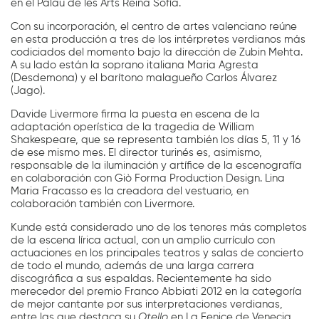
en el Palau de les Arts Reina Sofía.
Con su incorporación, el centro de artes valenciano reúne
en esta producción a tres de los intérpretes verdianos más
codiciados del momento bajo la dirección de Zubin Mehta.
A su lado están la soprano italiana Maria Agresta
(Desdemona) y el barítono malagueño Carlos Álvarez
(Jago).
Davide Livermore firma la puesta en escena de la
adaptación operística de la tragedia de William
Shakespeare, que se representa también los días 5, 11 y 16
de ese mismo mes. El director turinés es, asimismo,
responsable de la iluminación y artífice de la escenografía
en colaboración con Giò Forma Production Design. Lina
Maria Fracasso es la creadora del vestuario, en
colaboración también con Livermore.
Kunde está considerado uno de los tenores más completos
de la escena lírica actual, con un amplio currículo con
actuaciones en los principales teatros y salas de concierto
de todo el mundo, además de una larga carrera
discográfica a sus espaldas. Recientemente ha sido
merecedor del premio Franco Abbiati 2012 en la categoría
de mejor cantante por sus interpretaciones verdianas,
entre las que destaca su
Otello
en La Fenice de Venecia.