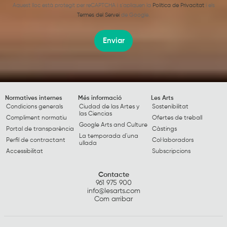
Aquest lloc està protegit per reCAPTCHA i s’apliquen la
Política de Privacitat
i els
Termes del Servei
de Google.
Enviar
Normatives internes
Més informació
Les Arts
Condicions generals
Ciudad de las Artes y
Sostenibilitat
las Ciencias
Compliment normatiu
Ofertes de treball
Google Arts and Culture
Portal de transparència
Càstings
La temporada d'una
Perfil de contractant
Col·laboradors
ullada
Accessibilitat
Subscripcions
Contacte
961 975 900
info@lesarts.com
Com arribar