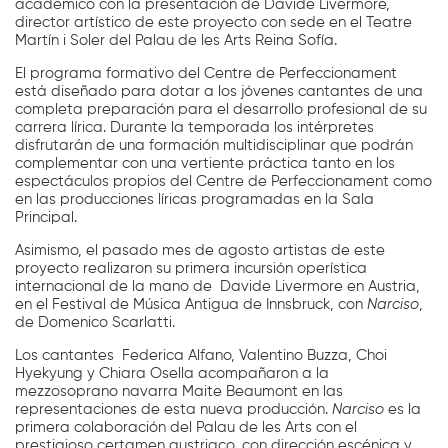
académico con la presentación de Davide Livermore,
director artístico de este proyecto con sede en el Teatre
Martín i Soler del Palau de les Arts Reina Sofía.
El programa formativo del Centre de Perfeccionament
está diseñado para dotar a los jóvenes cantantes de una
completa preparación para el desarrollo profesional de su
carrera lírica. Durante la temporada los intérpretes
disfrutarán de una formación multidisciplinar que podrán
complementar con una vertiente práctica tanto en los
espectáculos propios del Centre de Perfeccionament como
en las producciones líricas programadas en la Sala
Principal.
Asimismo, el pasado mes de agosto artistas de este
proyecto realizaron su primera incursión operística
internacional de la mano de Davide Livermore en Austria,
en el Festival de Música Antigua de Innsbruck, con
Narciso
,
de Domenico Scarlatti.
Los cantantes Federica Alfano, Valentino Buzza, Choi
Hyekyung y Chiara Osella acompañaron a la
mezzosoprano navarra Maite Beaumont en las
representaciones de esta nueva producción.
Narciso
es la
primera colaboración del Palau de les Arts con el
prestigioso certamen austriaco, con dirección escénica y