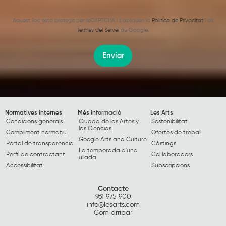
Aquest lloc està protegit per reCAPTCHA i s’apliquen la
Política de Privacitat
i els
Termes del Servei
de Google.
Enviar
Normatives internes
Més informació
Les Arts
Condicions generals
Ciudad de las Artes y
Sostenibilitat
las Ciencias
Compliment normatiu
Ofertes de treball
Google Arts and Culture
Portal de transparència
Càstings
La temporada d'una
Perfil de contractant
Col·laboradors
ullada
Accessibilitat
Subscripcions
Contacte
961 975 900
info@lesarts.com
Com arribar