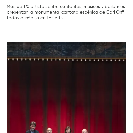
Más de 170 artistas entre cantantes, músicos y bailarines
presentan la monumental cantata escénica de Carl Orff
todavía inédita en Les Arts