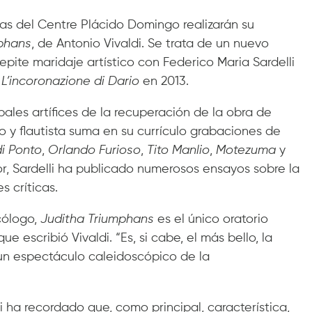
stas del Centre Plácido Domingo realizarán su
phans
, de Antonio Vivaldi. Se trata de un nuevo
repite maridaje artístico con Federico Maria Sardelli
e
L’incoronazione di Dario
en 2013.
ipales artífices de la recuperación de la obra de
o y flautista suma en su currículo grabaciones de
di Ponto
,
Orlando Furioso
,
Tito Manlio
,
Motezuma
y
or, Sardelli ha publicado numerosos ensayos sobre la
s críticas.
cólogo,
Juditha Triumphans
es el único oratorio
 escribió Vivaldi. “Es, si cabe, el más bello, la
un espectáculo caleidoscópico de la
i ha recordado que, como principal, característica,