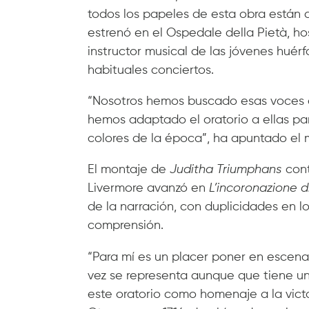
todos los papeles de esta obra están d
estrenó en el Ospedale della Pietà, h
instructor musical de las jóvenes huér
habituales conciertos.
“Nosotros hemos buscado esas voces e
hemos adaptado el oratorio a ellas pa
colores de la época”, ha apuntado el 
El montaje de
Juditha Triumphans
cont
Livermore avanzó en
L’incoronazione d
de la narración, con duplicidades en lo
comprensión.
“Para mí es un placer poner en escen
vez se representa aunque que tiene u
este oratorio como homenaje a la victo