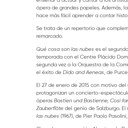
enseñar a actuar y cantar a los artista
ópera de grandes papeles. Además, las
hace más fácil aprender a contar histor
Se trata de un repertorio que compleme
remarcado.
Qué cosa son las nubes
es el segund
temporada con el Centre Plácido Domin
segunda vez a la Orquestra de la Comu
el éxito de
Dido and Aeneas
, de Purcel
El 27 de enero de 2015 con motivo del a
protagonizan un concierto-espectáculo
óperas
Bastien und Bastienne, Così fan
Zauberflöte
del genio de Salzburgo. El
las nubes
(1967), de Pier Paolo Pasolin