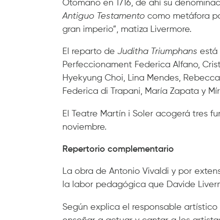
Otomano en 1716, de ahí su denominació
Antiguo Testamento
como metáfora pa
gran imperio”, matiza Livermore.
El reparto de
Juditha Triumphans
está 
Perfeccionament Federica Alfano, Cristi
Hyekyung Choi, Lina Mendes, Rebecca 
Federica di Trapani, María Zapata y Mí
El Teatre Martín i Soler acogerá tres fu
noviembre.
Repertorio complementario
La obra de Antonio Vivaldi y por extens
la labor pedagógica que Davide Liver
Según explica el responsable artístic