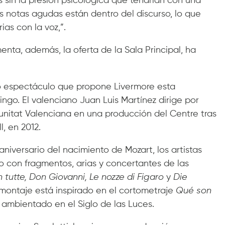
s sin la presión psicológica que tendrían con una
 notas agudas están dentro del discurso, lo que
ias con la voz,”.
nta, además, la oferta de la Sala Principal, ha
o espectáculo que propone Livermore esta
go. El valenciano Juan Luis Martínez dirige por
nitat Valenciana en una producción del Centre tras
l, en 2012.
niversario del nacimiento de Mozart, los artistas
 con fragmentos, arias y concertantes de las
 tutte, Don Giovanni, Le nozze di Figaro
y
Die
 montaje está inspirado en el cortometraje
Qué son
i, ambientado en el Siglo de las Luces.