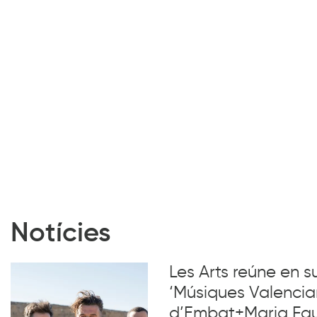
Notícies
Les Arts reúne en 
‘Músiques Valencia
d’Embat+Maria Faub