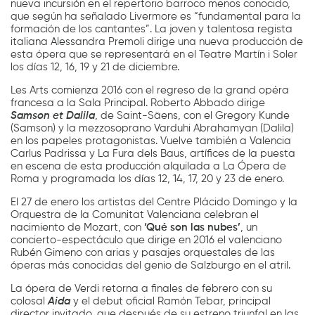
nueva incursión en el repertorio barroco menos conocido,
que según ha señalado Livermore es “fundamental para la
formación de los cantantes”. La joven y talentosa regista
italiana Alessandra Premoli dirige una nueva producción de
esta ópera que se representará en el Teatre Martín i Soler
los días 12, 16, 19 y 21 de diciembre.
Les Arts comienza 2016 con el regreso de la grand opéra
francesa a la Sala Principal. Roberto Abbado dirige
Samson et Dalila
, de Saint-Säens, con el Gregory Kunde
(Samson) y la mezzosoprano Varduhi Abrahamyan (Dalila)
en los papeles protagonistas. Vuelve también a Valencia
Carlus Padrissa y La Fura dels Baus, artífices de la puesta
en escena de esta producción alquilada a La Ópera de
Roma y programada los días 12, 14, 17, 20 y 23 de enero.
El 27 de enero los artistas del Centre Plácido Domingo y la
Orquestra de la Comunitat Valenciana celebran el
nacimiento de Mozart, con
‘Qué son las nubes’
, un
concierto-espectáculo que dirige en 2016 el valenciano
Rubén Gimeno con arias y pasajes orquestales de las
óperas más conocidas del genio de Salzburgo en el atril.
La ópera de Verdi retorna a finales de febrero con su
colosal
Aida
y el debut oficial Ramón Tebar, principal
director invitado, que después de su estreno triunfal en las