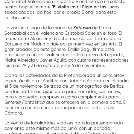
Comunitat Valenciana el maestro Biondi ofrece un selecto
recital bajo el nombre
‘El violín en el Siglo de las Luces’
seleccionadas ‘ad hoc’ por el propio Biondi para esta
celebración.
La zarzuela llega de la mano de
Katiuska
de Pablo
Sorozábal con el valenciano Cristóbal Soler en el foso. El
maestro de Alcàsser y director musical del Teatro de La
Zarzuela de Madrid dirige por primera vez en Les Arts. El
gran creador de este género, Emilio Sagi, firma esta
producción con dos valencianos a la cabeza del reparto,
Maite Alberola y Javier Agulló, con cuatro representaciones
los días 29 y 31 de octubre y 3 y 6 de noviembre.
Cierra las actividades de la Pretemporada un concierto-
espectáculo en el Auditori con Roberto Abbado en el podio
el 5 de noviembre. Se trata de un monográfico de Berlioz
con las partituras
Lélio
, obra para narrador, cantantes,
coro y orquesta, compuesta como complemento para
Sinfonía Fantástica
que se ofrecerá en la primera parte. El
concierto cuenta con la participación del actor Javier
Cámara.
La venta de localidades y pases para la pretemporada
comienza este mismo mes de junio, con un periodo
preferente para los Abonados del 9 al 14 de junio y la