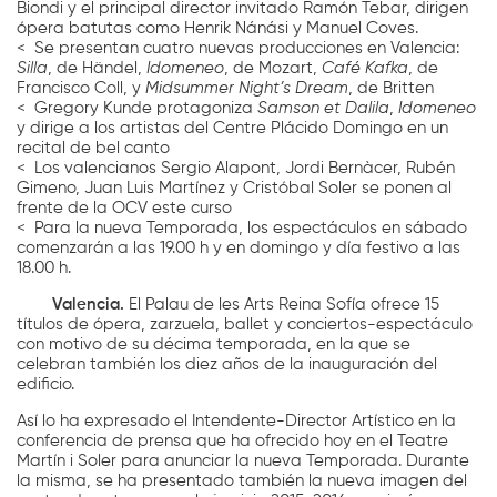
Biondi y el principal director invitado Ramón Tebar, dirigen
ópera batutas como Henrik Nánási y Manuel Coves.
< Se presentan cuatro nuevas producciones en Valencia:
Silla
, de Händel,
Idomeneo
, de Mozart,
Café Kafka
, de
Francisco Coll, y
Midsummer Night’s Dream
, de Britten
< Gregory Kunde protagoniza
Samson et Dalila
,
Idomeneo
y dirige a los artistas del Centre Plácido Domingo en un
recital de bel canto
< Los valencianos Sergio Alapont, Jordi Bernàcer, Rubén
Gimeno, Juan Luis Martínez y Cristóbal Soler se ponen al
frente de la OCV este curso
< Para la nueva Temporada, los espectáculos en sábado
comenzarán a las 19.00 h y en domingo y día festivo a las
18.00 h.
Valencia.
El Palau de les Arts Reina Sofía ofrece 15
títulos de ópera, zarzuela, ballet y conciertos-espectáculo
con motivo de su décima temporada, en la que se
celebran también los diez años de la inauguración del
edificio.
Así lo ha expresado el Intendente-Director Artístico en la
conferencia de prensa que ha ofrecido hoy en el Teatre
Martín i Soler para anunciar la nueva Temporada. Durante
la misma, se ha presentado también la nueva imagen del