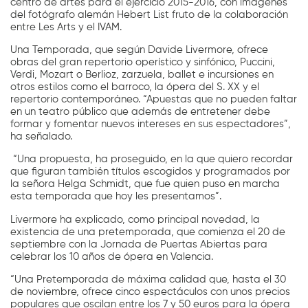
centro de artes para el ejercicio 2015-2016, con imágenes
del fotógrafo alemán Hebert List fruto de la colaboración
entre Les Arts y el IVAM.
Una Temporada, que según Davide Livermore, ofrece
obras del gran repertorio operístico y sinfónico, Puccini,
Verdi, Mozart o Berlioz, zarzuela, ballet e incursiones en
otros estilos como el barroco, la ópera del S. XX y el
repertorio contemporáneo. “Apuestas que no pueden faltar
en un teatro público que además de entretener debe
formar y fomentar nuevos intereses en sus espectadores”,
ha señalado.
“Una propuesta, ha proseguido, en la que quiero recordar
que figuran también títulos escogidos y programados por
la señora Helga Schmidt, que fue quien puso en marcha
esta temporada que hoy les presentamos”.
Livermore ha explicado, como principal novedad, la
existencia de una pretemporada, que comienza el 20 de
septiembre con la Jornada de Puertas Abiertas para
celebrar los 10 años de ópera en Valencia.
“Una Pretemporada de máxima calidad que, hasta el 30
de noviembre, ofrece cinco espectáculos con unos precios
populares que oscilan entre los 7 y 50 euros para la ópera