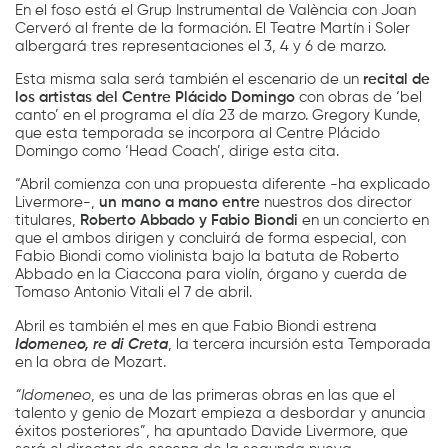
En el foso está el Grup Instrumental de València con Joan
Cerveró al frente de la formación. El Teatre Martín i Soler
albergará tres representaciones el 3, 4 y 6 de marzo.
Esta misma sala será también el escenario de un
recital de
los artistas del Centre Plácido Domingo
con obras de ‘bel
canto’ en el programa el día 23 de marzo. Gregory Kunde,
que esta temporada se incorpora al Centre Plácido
Domingo como ‘Head Coach’, dirige esta cita.
“Abril comienza con una propuesta diferente -ha explicado
Livermore-,
un mano a mano entre
nuestros dos director
titulares,
Roberto Abbado y Fabio Biondi
en un concierto en
que el ambos dirigen y concluirá de forma especial, con
Fabio Biondi como violinista bajo la batuta de Roberto
Abbado en la Ciaccona para violín, órgano y cuerda de
Tomaso Antonio Vitali el 7 de abril.
Abril es también el mes en que Fabio Biondi estrena
Idomeneo, re di Creta
, la tercera incursión esta Temporada
en la obra de Mozart.
“Idomeneo
, es una de las primeras obras en las que el
talento y genio de Mozart empieza a desbordar y anuncia
éxitos posteriores”, ha apuntado Davide Livermore, que