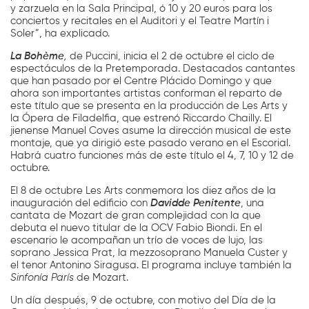
y zarzuela en la Sala Principal, ó 10 y 20 euros para los
conciertos y recitales en el Auditori y el Teatre Martín i
Soler”, ha explicado.
La Bohème
,
de Puccini, inicia el 2 de octubre el ciclo de
espectáculos de la Pretemporada. Destacados cantantes
que han pasado por el Centre Plácido Domingo y que
ahora son importantes artistas conforman el reparto de
este título que se presenta en la producción de Les Arts y
la Ópera de Filadelfia, que estrenó Riccardo Chailly. El
jienense Manuel Coves asume la dirección musical de este
montaje, que ya dirigió este pasado verano en el Escorial.
Habrá cuatro funciones más de este título el 4, 7, 10 y 12 de
octubre.
El 8 de octubre Les Arts conmemora los diez años de la
inauguración del edificio con
Davidde Penitente
, una
cantata de Mozart de gran complejidad con la que
debuta el nuevo titular de la OCV Fabio Biondi. En el
escenario le acompañan un trío de voces de lujo, las
soprano Jessica Prat, la mezzosoprano Manuela Custer y
el tenor Antonino Siragusa. El programa incluye también la
Sinfonía París
de Mozart.
Un día después, 9 de octubre, con motivo del Día de la