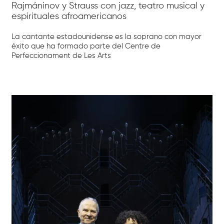
Rajmáninov y Strauss con jazz, teatro musical y
espirituales afroamericanos
La cantante estadounidense es la soprano con mayor
éxito que ha formado parte del Centre de
Perfeccionament de Les Arts