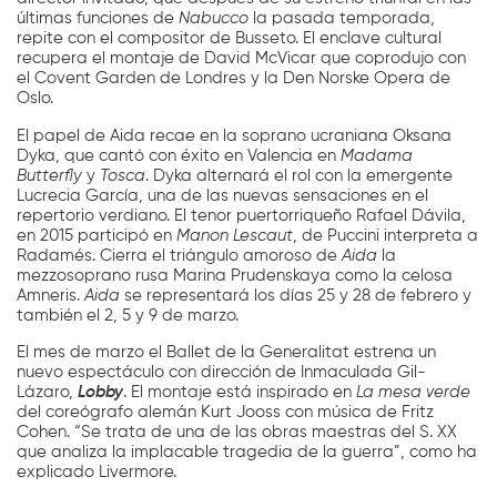
últimas funciones de
Nabucco
la pasada temporada,
repite con el compositor de Busseto. El enclave cultural
recupera el montaje de David McVicar que coprodujo con
el Covent Garden de Londres y la Den Norske Opera de
Oslo.
El papel de Aida recae en la soprano ucraniana Oksana
Dyka, que cantó con éxito en Valencia en
Madama
Butterfly
y
Tosca
. Dyka alternará el rol con la emergente
Lucrecia García, una de las nuevas sensaciones en el
repertorio verdiano. El tenor puertorriqueño Rafael Dávila,
en 2015 participó en
Manon Lescaut
, de Puccini interpreta a
Radamés. Cierra el triángulo amoroso de
Aida
la
mezzosoprano rusa Marina Prudenskaya como la celosa
Amneris.
Aida
se representará los días 25 y 28 de febrero y
también el 2, 5 y 9 de marzo.
El mes de marzo el Ballet de la Generalitat estrena un
nuevo espectáculo con dirección de Inmaculada Gil-
Lázaro,
Lobby
. El montaje está inspirado en
La mesa verde
del coreógrafo alemán Kurt Jooss con música de Fritz
Cohen. “Se trata de una de las obras maestras del S. XX
que analiza la implacable tragedia de la guerra”, como ha
explicado Livermore.