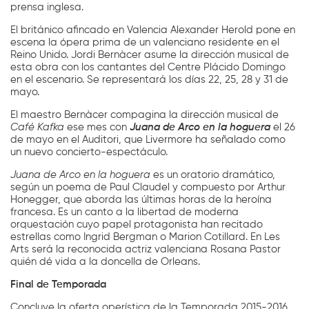
prensa inglesa.
El británico afincado en Valencia Alexander Herold pone en
escena la ópera prima de un valenciano residente en el
Reino Unido. Jordi Bernàcer asume la dirección musical de
esta obra con los cantantes del Centre Plácido Domingo
en el escenario. Se representará los días 22, 25, 28 y 31 de
mayo.
El maestro Bernàcer compagina la dirección musical de
Café Kafka
ese mes con
Juana de Arco en la hoguera
el 26
de mayo en el Auditori, que Livermore ha señalado como
un nuevo concierto-espectáculo.
Juana de Arco en la hoguera
es un oratorio dramático,
según un poema de Paul Claudel y compuesto por Arthur
Honegger, que aborda las últimas horas de la heroína
francesa. Es un canto a la libertad de moderna
orquestación cuyo papel protagonista han recitado
estrellas como Ingrid Bergman o Marion Cotillard. En Les
Arts será la reconocida actriz valenciana Rosana Pastor
quién dé vida a la doncella de Orleans.
Final de Temporada
Concluye la oferta operística de la Temporada 2015-2016,