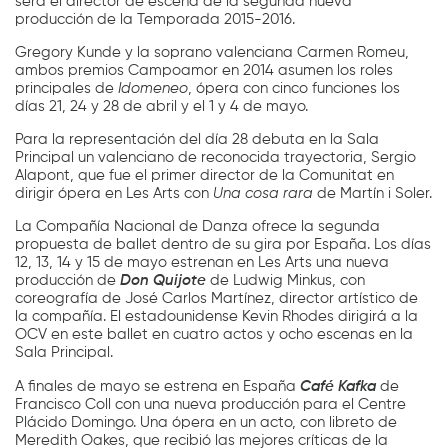
será el director de escena de la segunda nueva
producción de la Temporada 2015-2016.
Gregory Kunde y la soprano valenciana Carmen Romeu,
ambos premios Campoamor en 2014 asumen los roles
principales de
Idomeneo
, ópera con cinco funciones los
días 21, 24 y 28 de abril y el 1 y 4 de mayo.
Para la representación del día 28 debuta en la Sala
Principal un valenciano de reconocida trayectoria, Sergio
Alapont, que fue el primer director de la Comunitat en
dirigir ópera en Les Arts con
Una cosa rara
de Martín i Soler.
La Compañía Nacional de Danza ofrece la segunda
propuesta de ballet dentro de su gira por España. Los días
12, 13, 14 y 15 de mayo estrenan en Les Arts una nueva
producción de
Don Quijote
de Ludwig Minkus, con
coreografía de José Carlos Martínez, director artístico de
la compañía. El estadounidense Kevin Rhodes dirigirá a la
OCV en este ballet en cuatro actos y ocho escenas en la
Sala Principal.
A finales de mayo se estrena en España
Café Kafka
de
Francisco Coll con una nueva producción para el Centre
Plácido Domingo. Una ópera en un acto, con libreto de
Meredith Oakes, que recibió las mejores críticas de la