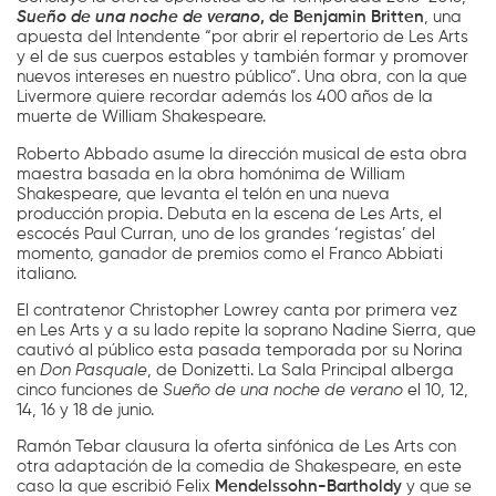
Sueño de una noche de verano
, de Benjamin Britten
, una
apuesta del Intendente “por abrir el repertorio de Les Arts
y el de sus cuerpos estables y también formar y promover
nuevos intereses en nuestro público”. Una obra, con la que
Livermore quiere recordar además los 400 años de la
muerte de William Shakespeare.
Roberto Abbado asume la dirección musical de esta obra
maestra basada en la obra homónima de William
Shakespeare, que levanta el telón en una nueva
producción propia. Debuta en la escena de Les Arts, el
escocés Paul Curran, uno de los grandes ‘registas’ del
momento, ganador de premios como el Franco Abbiati
italiano.
El contratenor Christopher Lowrey canta por primera vez
en Les Arts y a su lado repite la soprano Nadine Sierra, que
cautivó al público esta pasada temporada por su Norina
en
Don Pasquale
, de Donizetti. La Sala Principal alberga
cinco funciones de
Sueño de una noche de verano
el 10, 12,
14, 16 y 18 de junio.
Ramón Tebar clausura la oferta sinfónica de Les Arts con
otra adaptación de la comedia de Shakespeare, en este
caso la que escribió Felix
Mendelssohn-Bartholdy
y que se