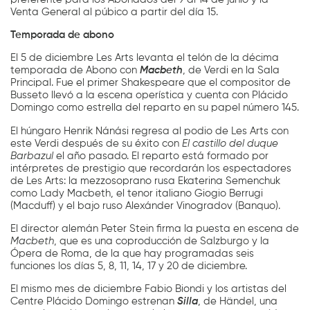
Venta General al púbico a partir del día 15.
Temporada de abono
El 5 de diciembre Les Arts levanta el telón de la décima
temporada de Abono con
Macbeth
, de Verdi en la Sala
Principal. Fue el primer Shakespeare que el compositor de
Busseto llevó a la escena operística y cuenta con Plácido
Domingo como estrella del reparto en su papel número 145.
El húngaro Henrik Nánási regresa al podio de Les Arts con
este Verdi después de su éxito con
El castillo del duque
Barbazul
el año pasado. El reparto está formado por
intérpretes de prestigio que recordarán los espectadores
de Les Arts: la mezzosoprano rusa Ekaterina Semenchuk
como Lady Macbeth, el tenor italiano Giogio Berrugi
(Macduff) y el bajo ruso Alexánder Vinogradov (Banquo).
El director alemán Peter Stein firma la puesta en escena de
Macbeth
, que es una coproducción de Salzburgo y la
Ópera de Roma, de la que hay programadas seis
funciones los días 5, 8, 11, 14, 17 y 20 de diciembre.
El mismo mes de diciembre Fabio Biondi y los artistas del
Centre Plácido Domingo estrenan
Silla
, de Händel, una