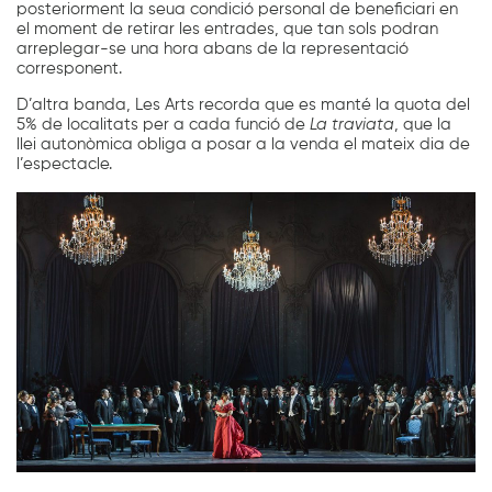
posteriorment la seua condició personal de beneficiari en
el moment de retirar les entrades, que tan sols podran
arreplegar-se una hora abans de la representació
corresponent.
D’altra banda, Les Arts recorda que es manté la quota del
5% de localitats per a cada funció de
La traviata
, que la
llei autonòmica obliga a posar a la venda el mateix dia de
l’espectacle.