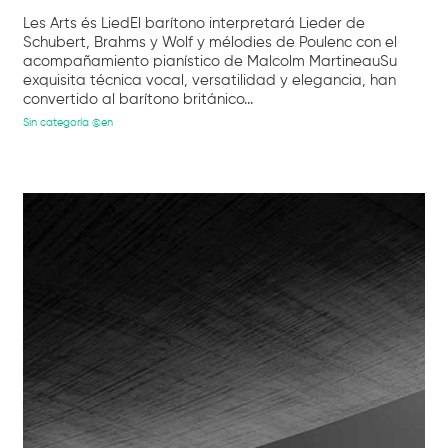
Les Arts és LiedEl barítono interpretará Lieder de
Schubert, Brahms y Wolf y mélodies de Poulenc con el
acompañamiento pianístico de Malcolm MartineauSu
exquisita técnica vocal, versatilidad y elegancia, han
convertido al barítono británico...
Sin categoría @en