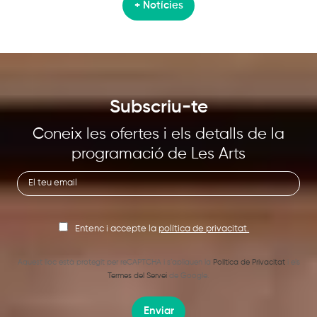
+ Notícies
Subscriu-te
Coneix les ofertes i els detalls de la
programació de Les Arts
Entenc i accepte la
política de privacitat.
Aquest lloc està protegit per reCAPTCHA i s’apliquen la
Política de Privacitat
i els
Termes del Servei
de Google.
Enviar