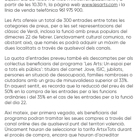
partir de les 10.30 h, la pàgina web
www.lesarts.com
i la
línia de venda telefònica 961 975 900.
Les Arts ofereix un total de 300 entrades entre totes les
categories de preus, per a les set representacions del
clàssic de Verdi, inclosa la funció amb preus populars del
dimecres 22 de febrer. L’enclavament cultural comunica, no
obstant això, que només es podrà adquirir un màxim de
dues localitats a través de qualsevol dels canals.
La quota d’entrades preveu també els descomptes per als
col·lectius beneficiaris del programa ‘Les Arts: Un espai per
a tots els públics’: titulars del carnet Jove, ISIC, jubilats,
persones en situació de desocupació, famílies nombroses o
ciutadans amb un grau de minusvalidesa superior al 33%.
En aquest sentit, es recorda que la reducció del preu és del
50% en la compra de les entrades per a les funcions
ordinàries i del 35% en el cas de les entrades per a la funció
del dia 22.
Així mateix, per primera vegada, els beneficiaris del
programa podran tramitar les seues compres a través del
canal online des de qualsevol punt del territori valencià.
Únicament hauran de seleccionar la tarifa ArtsxTots durant
el procés de compra, encara que hauran d’acreditar