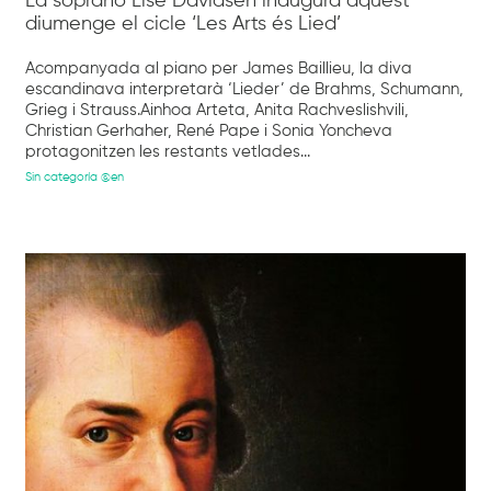
La soprano Lise Davidsen inaugura aquest
diumenge el cicle ‘Les Arts és Lied’
Acompanyada al piano per James Baillieu, la diva
escandinava interpretarà ‘Lieder’ de Brahms, Schumann,
Grieg i Strauss.Ainhoa Arteta, Anita Rachveslishvili,
Christian Gerhaher, René Pape i Sonia Yoncheva
protagonitzen les restants vetlades...
Sin categoría @en