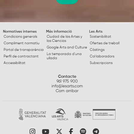
Normatives internes
Més informació
Les Arts
Condicions generals
Ciudad de las Artes y
Sostenibilitat
las Ciencias
Compliment normatiu
Ofertes de treball
Google Arts and Culture
Portal de transparència
Càstings
La temporada d'una
Perfil de contractant
Col·laboradors
ullada
Accessibilitat
Subscripcions
Contacte
961 975 900
info@lesarts.com
Com arribar
Link a instagram
Link a youtube
Link a twitter
Link a facebook
Link a spotify
Link a tele