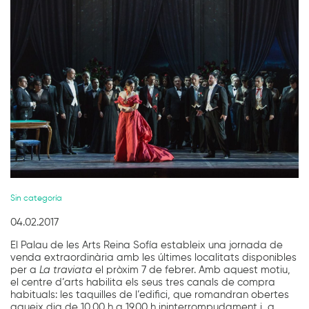
Diapositiva 1 de 1
Sin categoría
04.02.2017
El Palau de les Arts Reina Sofía estableix una jornada de
venda extraordinària amb les últimes localitats disponibles
per a
La traviata
el pròxim 7 de febrer. Amb aquest motiu,
el centre d’arts habilita els seus tres canals de compra
habituals: les taquilles de l’edifici, que romandran obertes
aqueix dia de 10.00 h a 19.00 h ininterrompudament i, a