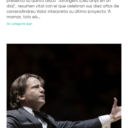
presenta su quinto disco ‘Tarongers (Deu anys en un
dia)’, resumen vital con el que celebran sus diez años de
carreraAndreu Valor interpreta su último proyecto ‘A
mamar, tots els...
Sin categoría @en