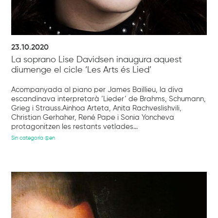
23.10.2020
La soprano Lise Davidsen inaugura aquest
diumenge el cicle ‘Les Arts és Lied’
Acompanyada al piano per James Baillieu, la diva
escandinava interpretarà ‘Lieder’ de Brahms, Schumann,
Grieg i Strauss.Ainhoa Arteta, Anita Rachveslishvili,
Christian Gerhaher, René Pape i Sonia Yoncheva
protagonitzen les restants vetlades...
Sin categoría @en