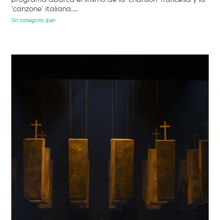
‘canzone’ italiana,...
Sin categoría @en