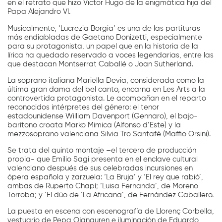
en el retrato que hizo Victor Hugo de la enigmática hija del
Papa Alejandro VI.
Musicalmente, ‘Lucrezia Borgia’ es una de las partituras
más endiabladas de Gaetano Donizetti, especialmente
para su protagonista, un papel que en la historia de la
lírica ha quedado reservado a voces legendarias, entre las
que destacan Montserrat Caballé o Joan Sutherland.
La soprano italiana Mariella Devia, considerada como la
última gran dama del bel canto, encarna en Les Arts a la
controvertida protagonista. Le acompañan en el reparto
reconocidos intérpretes del género: el tenor
estadounidense William Davenport (Gennaro), el bajo-
barítono croata Marko Mimica (Alfonso d’Este) y la
mezzosoprano valenciana Silvia Tro Santafé (Maffio Orsini).
Se trata del quinto montaje –el tercero de producción
propia- que Emilio Sagi presenta en el enclave cultural
valenciano después de sus celebradas incursiones en
ópera española y zarzuela: ‘La Bruja’ y ‘El rey que rabió’,
ambas de Ruperto Chapí; ‘Luisa Fernanda’, de Moreno
Torroba; y ‘El dúo de ‘La Africana’, de Fernández Caballero.
La puesta en escena con escenografía de Llorenç Corbella,
vestuario de Pepa Ojanguren e iluminación de Eduardo