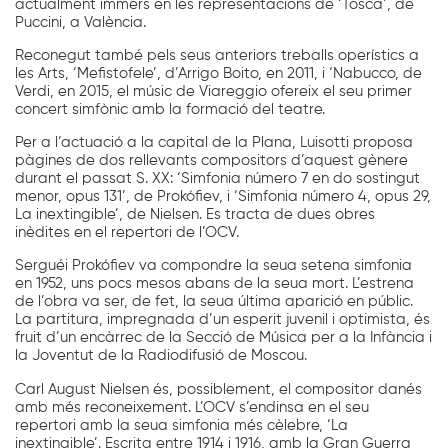
actualment immers en les representacions de ‘Tosca’, de
Puccini, a València.
Reconegut també pels seus anteriors treballs operístics a
les Arts, ‘Mefistofele’, d’Arrigo Boito, en 2011, i ‘Nabucco, de
Verdi, en 2015, el músic de Viareggio ofereix el seu primer
concert simfònic amb la formació del teatre.
Per a l’actuació a la capital de la Plana, Luisotti proposa
pàgines de dos rellevants compositors d’aquest gènere
durant el passat S. XX: ‘Simfonia número 7 en do sostingut
menor, opus 131’, de Prokófiev, i ‘Simfonia número 4, opus 29,
La inextingible’, de Nielsen. Es tracta de dues obres
inèdites en el repertori de l’OCV.
Serguéi Prokófiev va compondre la seua setena simfonia
en 1952, uns pocs mesos abans de la seua mort. L’estrena
de l’obra va ser, de fet, la seua última aparició en públic.
La partitura, impregnada d’un esperit juvenil i optimista, és
fruit d’un encàrrec de la Secció de Música per a la Infància i
la Joventut de la Radiodifusió de Moscou.
Carl August Nielsen és, possiblement, el compositor danés
amb més reconeixement. L’OCV s’endinsa en el seu
repertori amb la seua simfonia més cèlebre, ‘La
inextingible’. Escrita entre 1914 i 1916, amb la Gran Guerra