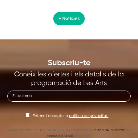
+ Notícies
Subscriu-te
Coneix les ofertes i els detalls de la
programació de Les Arts
Entenc i accepte la
política de privacitat.
Aquest lloc està protegit per reCAPTCHA i s’apliquen la
Política de Privacitat
i els
Termes del Servei
de Google.