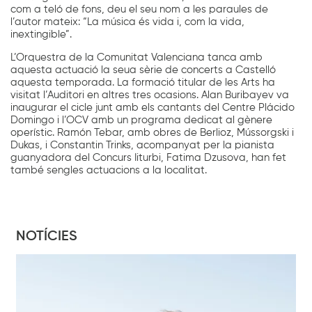
com a teló de fons, deu el seu nom a les paraules de
l’autor mateix: “La música és vida i, com la vida,
inextingible”.
L’Orquestra de la Comunitat Valenciana tanca amb
aquesta actuació la seua sèrie de concerts a Castelló
aquesta temporada. La formació titular de les Arts ha
visitat l’Auditori en altres tres ocasions. Alan Buribayev va
inaugurar el cicle junt amb els cantants del Centre Plácido
Domingo i l’OCV amb un programa dedicat al gènere
operístic. Ramón Tebar, amb obres de Berlioz, Mússorgski i
Dukas, i Constantin Trinks, acompanyat per la pianista
guanyadora del Concurs Iiturbi, Fatima Dzusova, han fet
també sengles actuacions a la localitat.
NOTÍCIES