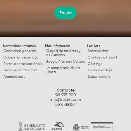
Enviar
Normatives internes
Més informació
Les Arts
Condicions generals
Ciudad de las Artes y
Sostenibilitat
las Ciencias
Compliment normatiu
Ofertes de treball
Google Arts and Culture
Portal de transparència
Càstings
La temporada d'una
Perfil de contractant
Col·laboradors
ullada
Accessibilitat
Subscripcions
Contacte
961 975 900
info@lesarts.com
Com arribar