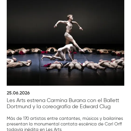
25.06.2026
Les Arts estrena Carmina Burana con el Ballett
Dortmund y la coreografía de Edward Clug
Más de 170 artistas entre cantantes, músicos y bailarines
presentan la monumental cantata escénica de Carl Orff
todavía inédita en Les Arts