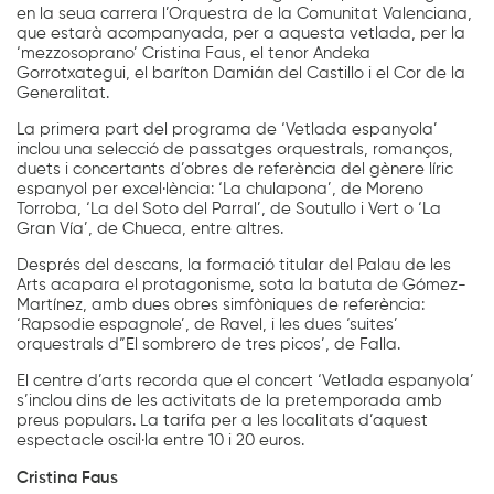
en la seua carrera l’Orquestra de la Comunitat Valenciana,
que estarà acompanyada, per a aquesta vetlada, per la
‘mezzosoprano’ Cristina Faus, el tenor Andeka
Gorrotxategui, el baríton Damián del Castillo i el Cor de la
Generalitat.
La primera part del programa de ‘Vetlada espanyola’
inclou una selecció de passatges orquestrals, romanços,
duets i concertants d’obres de referència del gènere líric
espanyol per excel·lència: ‘La chulapona’, de Moreno
Torroba, ‘La del Soto del Parral’, de Soutullo i Vert o ‘La
Gran Vía’, de Chueca, entre altres.
Després del descans, la formació titular del Palau de les
Arts acapara el protagonisme, sota la batuta de Gómez-
Martínez, amb dues obres simfòniques de referència:
‘Rapsodie espagnole’, de Ravel, i les dues ‘suites’
orquestrals d”El sombrero de tres picos’, de Falla.
El centre d’arts recorda que el concert ‘Vetlada espanyola’
s’inclou dins de les activitats de la pretemporada amb
preus populars. La tarifa per a les localitats d’aquest
espectacle oscil·la entre 10 i 20 euros.
Cristina Faus