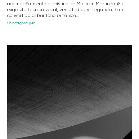
acompañamiento pianístico de Malcolm MartineauSu
exquisita técnica vocal, versatilidad y elegancia, han
convertido al barítono británico...
Sin categoría @en