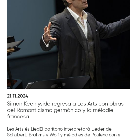
21.11.2024
Simon Keenlyside regresa a Les Arts con obras
del Romanticismo germánico y la mélodie
francesa
Les Arts és LiedEl barítono interpretará Lieder de
Schubert, Brahms y Wolf y mélodies de Poulenc con el