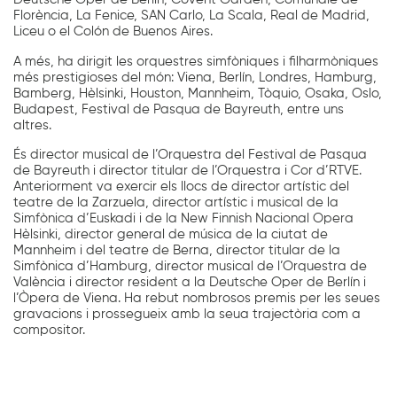
Florència, La Fenice, SAN Carlo, La Scala, Real de Madrid,
Liceu o el Colón de Buenos Aires.
A més, ha dirigit les orquestres simfòniques i filharmòniques
més prestigioses del món: Viena, Berlín, Londres, Hamburg,
Bamberg, Hèlsinki, Houston, Mannheim, Tòquio, Osaka, Oslo,
Budapest, Festival de Pasqua de Bayreuth, entre uns
altres.
És director musical de l’Orquestra del Festival de Pasqua
de Bayreuth i director titular de l’Orquestra i Cor d’RTVE.
Anteriorment va exercir els llocs de director artístic del
teatre de la Zarzuela, director artístic i musical de la
Simfònica d’Euskadi i de la New Finnish Nacional Opera
Hèlsinki, director general de música de la ciutat de
Mannheim i del teatre de Berna, director titular de la
Simfònica d’Hamburg, director musical de l’Orquestra de
València i director resident a la Deutsche Oper de Berlín i
l’Òpera de Viena. Ha rebut nombrosos premis per les seues
gravacions i prossegueix amb la seua trajectòria com a
compositor.