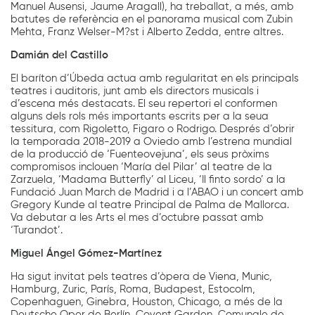
Manuel Ausensi, Jaume Aragall), ha treballat, a més, amb
batutes de referència en el panorama musical com Zubin
Mehta, Franz Welser-M?st i Alberto Zedda, entre altres.
Damián del Castillo
El baríton d’Úbeda actua amb regularitat en els principals
teatres i auditoris, junt amb els directors musicals i
d’escena més destacats. El seu repertori el conformen
alguns dels rols més importants escrits per a la seua
tessitura, com Rigoletto, Figaro o Rodrigo. Després d’obrir
la temporada 2018-2019 a Oviedo amb l’estrena mundial
de la producció de ‘Fuenteovejuna’, els seus pròxims
compromisos inclouen ‘María del Pilar’ al teatre de la
Zarzuela, ‘Madama Butterfly’ al Liceu, ‘Il finto sordo’ a la
Fundació Juan March de Madrid i a l’ABAO i un concert amb
Gregory Kunde al teatre Principal de Palma de Mallorca.
Va debutar a les Arts el mes d’octubre passat amb
‘Turandot’.
Miguel Ángel Gómez-Martínez
Ha sigut invitat pels teatres d’òpera de Viena, Munic,
Hamburg, Zuric, París, Roma, Budapest, Estocolm,
Copenhaguen, Ginebra, Houston, Chicago, a més de la
Deutsche Oper de Berlín, Covent Garden, Comunale de