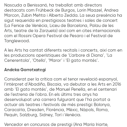
Nascuda a Benissanó, ha treballat amb directors
destacats com Frühbeck de Burgos, Lorin Maazel, Andrea
Marcon, Zubin Mehta i Alberto Zedda. La seua presència ha
sigut requerida en prestigiosos teatres i sales de concert
(La Fenice de Venècia, Liceu de Barcelona, Palau de les
Arts, teatre de la Zarzuela) així com en cites internacionals
com el Rossini Opera Festival de Pesaro i el Festival de
Tanglewood.
A les Arts ha cantat diferents recitals i concerts, així com en
les produccions operístiques de ‘L’arbore di Diana’, ‘La
Cenerentola’, ‘Otello’, ‘Maror’ i ‘El gato montés’.
Andeka Gorrotxategi
Considerat per la crítica com el tenor revelació espanyol,
l’intèrpret d’Abadiño, Biscaia, va debutar a les Arts en 2016
amb ‘El gato montés’, de Manuel Penella, en el centenari
de l’estrena de l’obra. En els últims tres anys ha
desenvolupat una carrera fulgurant que l’ha portat a
actuar als teatres i festivals de més prestigi: Bolonya,
Caracal·la, Dresden, Florència, Mèxic, Nàpols, Roma,
Pequín, Salzburg, Sidney, Torí i Venècia.
Vencedor en concursos de prestigi (Ana María Iriarte,