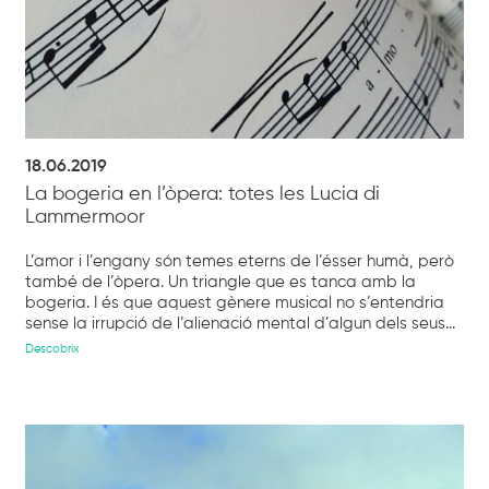
18.06.2019
La bogeria en l’òpera: totes les Lucia di
Lammermoor
L’amor i l’engany són temes eterns de l’ésser humà, però
també de l’òpera. Un triangle que es tanca amb la
bogeria. I és que aquest gènere musical no s’entendria
sense la irrupció de l’alienació mental d’algun dels seus...
Descobrix