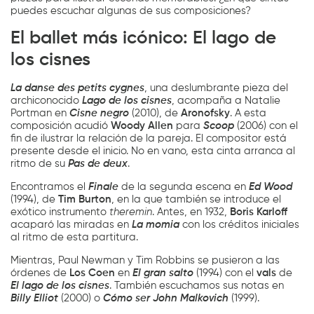
puedes escuchar algunas de sus composiciones?
El ballet más icónico: El lago de
los cisnes
La danse des petits cygnes
, una deslumbrante pieza del
archiconocido
Lago de los cisnes
, acompaña a Natalie
Portman en
Cisne negro
(2010), de
Aronofsky
. A esta
composición acudió
Woody Allen
para
Scoop
(2006) con el
fin de ilustrar la relación de la pareja. El compositor está
presente desde el inicio. No en vano, esta cinta arranca al
ritmo de su
Pas de deux
.
Encontramos el
Finale
de la segunda escena en
Ed Wood
(1994), de
Tim Burton
, en la que también se introduce el
exótico instrumento
theremin
. Antes, en 1932,
Boris Karloff
acaparó las miradas en
La momia
con los créditos iniciales
al ritmo de esta partitura.
Mientras, Paul Newman y Tim Robbins se pusieron a las
órdenes de
Los Coen
en
El gran salto
(1994) con el
vals
de
El lago de los cisnes
. También escuchamos sus notas en
Billy Elliot
(2000) o
Cómo ser John Malkovich
(1999).