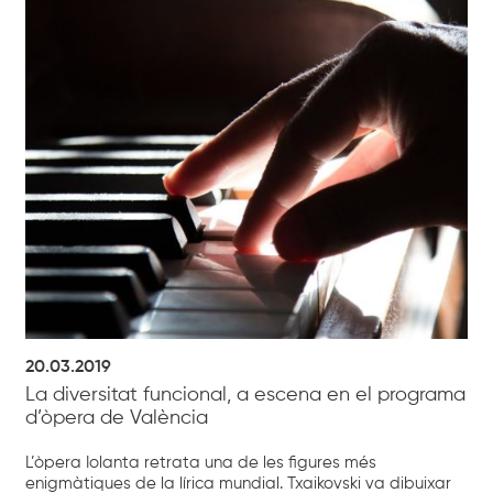
20.03.2019
La diversitat funcional, a escena en el programa
d’òpera de València
L’òpera Iolanta retrata una de les figures més
enigmàtiques de la lírica mundial. Txaikovski va dibuixar