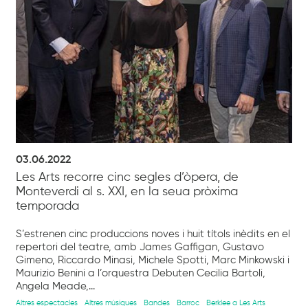
03.06.2022
Les Arts recorre cinc segles d’òpera, de
Monteverdi al s. XXI, en la seua pròxima
temporada
S’estrenen cinc produccions noves i huit títols inèdits en el
repertori del teatre, amb James Gaffigan, Gustavo
Gimeno, Riccardo Minasi, Michele Spotti, Marc Minkowski i
Maurizio Benini a l’orquestra Debuten Cecilia Bartoli,
Angela Meade,...
Altres espectacles
Altres músiques
Bandes
Barroc
Berklee a Les Arts