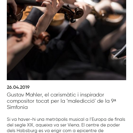
26.04.2019
Gustav Mahler, el carismàtic i inspirador
compositor tocat per la ‘maledicció’ de la 9ª
Simfonia
Si va haver-hi una metròpolis musical a l’Europa de finals
del segle XIX, aqueixa va ser Viena. El centre de poder
dels Habsburg es va erigir com a epicentre de