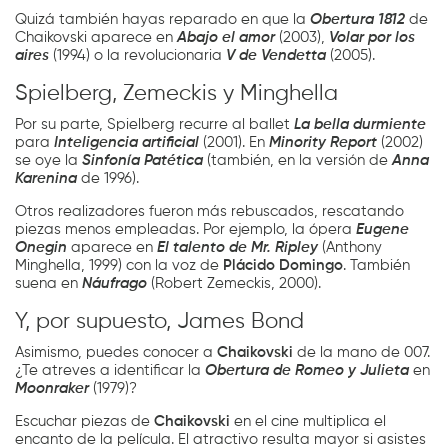
Quizá también hayas reparado en que la
Obertura 1812
de
Chaikovski aparece en
Abajo el amor
(2003),
Volar por los
aires
(1994) o la revolucionaria
V de Vendetta
(2005).
Spielberg, Zemeckis y Minghella
Por su parte, Spielberg recurre al ballet
La bella durmiente
para
Inteligencia artificial
(2001). En
Minority Report
(2002)
se oye la
Sinfonía Patética
(también, en la versión de
Anna
Karenina
de 1996).
Otros realizadores fueron más rebuscados, rescatando
piezas menos empleadas. Por ejemplo, la ópera
Eugene
Onegin
aparece en
El talento de Mr. Ripley
(Anthony
Minghella, 1999) con la voz de
Plácido Domingo
. También
suena en
Náufrago
(Robert Zemeckis, 2000).
Y, por supuesto, James Bond
Asimismo, puedes conocer a
Chaikovski
de la mano de 007.
¿Te atreves a identificar la
Obertura de Romeo y Julieta
en
Moonraker
(1979)?
Escuchar piezas de
Chaikovski
en el cine multiplica el
encanto de la película. El atractivo resulta mayor si asistes