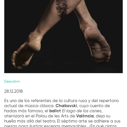
Diapositiva 1 de 1
Descobrix
28.12.2018
Es uno de los referentes de la cultura rusa y del repertorio
actual de música clásica.
Chaikovski
, cuyo cuento de
hadas más famoso, el
ballet
El lago de los cisnes
,
aterrizará en el Palau de les Arts de
València
, deja su
huella más allá del teatro. El séptimo arte se adhiere a sus
piezas para ilustrar escenas memorables. ¿En qué cintas