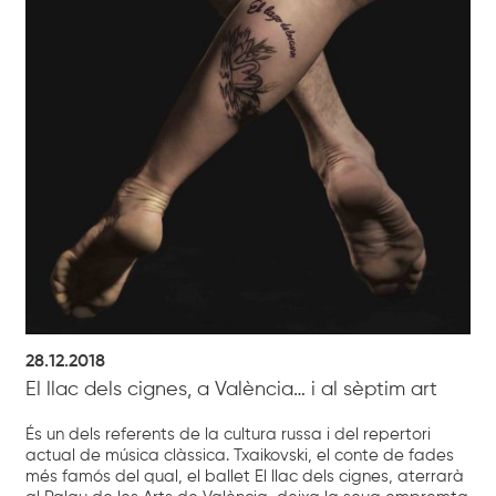
28.12.2018
El llac dels cignes, a València… i al sèptim art
És un dels referents de la cultura russa i del repertori
actual de música clàssica. Txaikovski, el conte de fades
més famós del qual, el ballet El llac dels cignes, aterrarà