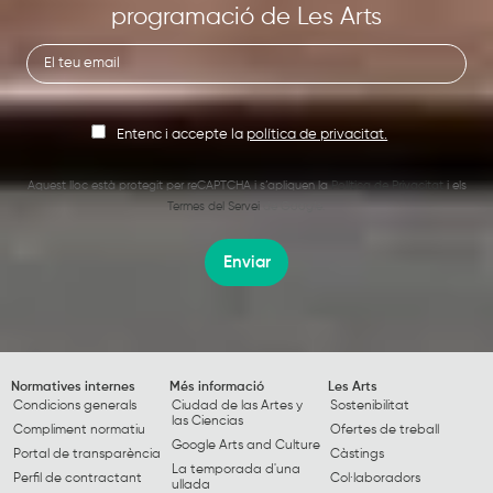
programació de Les Arts
Entenc i accepte la
política de privacitat.
Aquest lloc està protegit per reCAPTCHA i s’apliquen la
Política de Privacitat
i els
Termes del Servei
de Google.
Enviar
Normatives internes
Més informació
Les Arts
Condicions generals
Ciudad de las Artes y
Sostenibilitat
las Ciencias
Compliment normatiu
Ofertes de treball
Google Arts and Culture
Portal de transparència
Càstings
La temporada d'una
Perfil de contractant
Col·laboradors
ullada