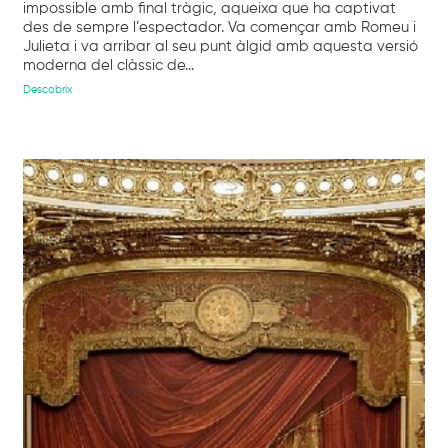
impossible amb final tràgic, aqueixa que ha captivat
des de sempre l’espectador. Va començar amb Romeu i
Julieta i va arribar al seu punt àlgid amb aquesta versió
moderna del clàssic de...
Descobrix