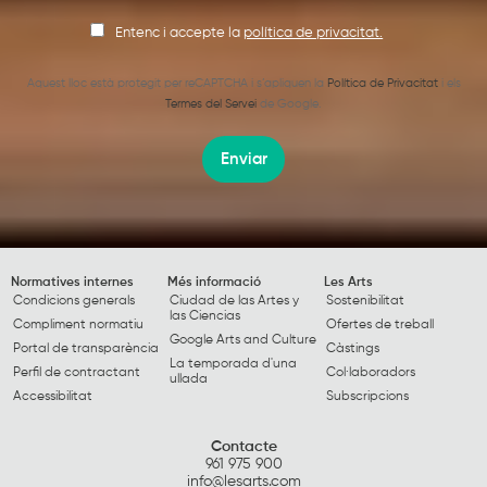
Entenc i accepte la
política de privacitat.
Aquest lloc està protegit per reCAPTCHA i s’apliquen la
Política de Privacitat
i els
Termes del Servei
de Google.
Enviar
Normatives internes
Més informació
Les Arts
Condicions generals
Ciudad de las Artes y
Sostenibilitat
las Ciencias
Compliment normatiu
Ofertes de treball
Google Arts and Culture
Portal de transparència
Càstings
La temporada d'una
Perfil de contractant
Col·laboradors
ullada
Accessibilitat
Subscripcions
Contacte
961 975 900
info@lesarts.com