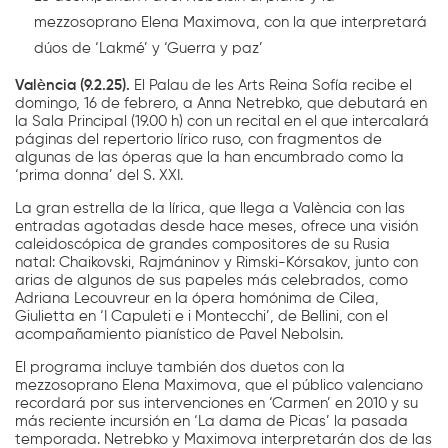
mezzosoprano Elena Maximova, con la que interpretará
dúos de ‘Lakmé’ y ‘Guerra y paz’
València (9.2.25).
El Palau de les Arts Reina Sofía recibe el
domingo, 16 de febrero, a Anna Netrebko, que debutará en
la Sala Principal (19.00 h) con un recital en el que intercalará
páginas del repertorio lírico ruso, con fragmentos de
algunas de las óperas que la han encumbrado como la
‘prima donna’ del S. XXI.
La gran estrella de la lírica, que llega a València con las
entradas agotadas desde hace meses, ofrece una visión
caleidoscópica de grandes compositores de su Rusia
natal: Chaikovski, Rajmáninov y Rimski-Kórsakov, junto con
arias de algunos de sus papeles más celebrados, como
Adriana Lecouvreur en la ópera homónima de Cilea,
Giulietta en ‘I Capuleti e i Montecchi’, de Bellini, con el
acompañamiento pianístico de Pavel Nebolsin.
El programa incluye también dos duetos con la
mezzosoprano Elena Maximova, que el público valenciano
recordará por sus intervenciones en ‘Carmen’ en 2010 y su
más reciente incursión en ‘La dama de Picas’ la pasada
temporada. Netrebko y Maximova interpretarán dos de las