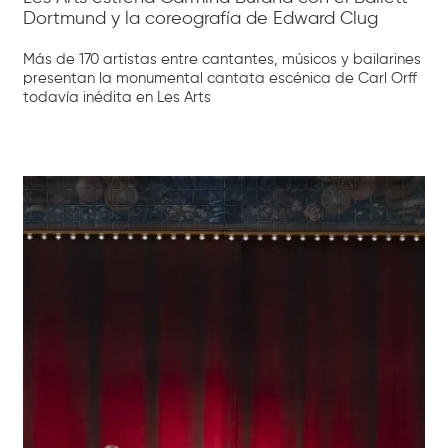
Dortmund y la coreografía de Edward Clug
Más de 170 artistas entre cantantes, músicos y bailarines
presentan la monumental cantata escénica de Carl Orff
todavía inédita en Les Arts