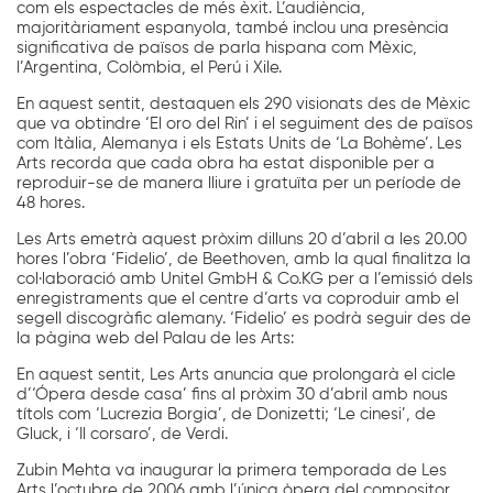
com els espectacles de més èxit. L’audiència,
majoritàriament espanyola, també inclou una presència
significativa de països de parla hispana com Mèxic,
l’Argentina, Colòmbia, el Perú i Xile.
En aquest sentit, destaquen els 290 visionats des de Mèxic
que va obtindre ‘El oro del Rin’ i el seguiment des de països
com Itàlia, Alemanya i els Estats Units de ‘La Bohème’. Les
Arts recorda que cada obra ha estat disponible per a
reproduir-se de manera lliure i gratuïta per un període de
48 hores.
Le
s Arts emetrà aquest pròxim dilluns 20 d’abril a les 20.00
hores l’obra ‘Fidelio’, de Beethoven, amb la qual finalitza
la
col·laboració amb
Unitel GmbH & Co.KG per a l’emissió dels
enregistraments que el centre d’arts va coproduir amb el
segell discogràfic alemany. ‘Fidelio’ es podrà seguir des de
la pàgina web del Palau de les
Arts:
En aquest sentit, Les Arts anuncia que prolongarà el cicle
d’‘Ópera desde casa’ fins al pròxim 30 d’abril amb nous
títols com ‘Lucrezia Borgia’, de Donizetti; ‘Le cinesi’, de
Gluck, i ‘Il corsaro’, de Verdi.
Zubin Mehta va inaugurar la primera temporada de Les
Arts l’octubre de 2006 amb l’única òpera del compositor