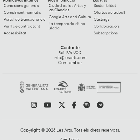
Normatives internes
Més informació
Les Arts
Condicions generals
Ciudad de las Artes y
Sostenibilitat
las Ciencias
Compliment normatiu
Ofertes de treball
Google Arts and Culture
Portal de transparència
Càstings
La temporada d'una
Perfil de contractant
Col·laboradors
ullada
Accessibilitat
Subscripcions
Contacte
961 975 900
info@lesarts.com
Com arribar
Link a instagram
Link a youtube
Link a twitter
Link a facebook
Link a spotify
Link a tele
Copyright © 2026 Les Arts. Tots els drets reservats.
Avis Legal