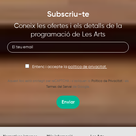
Subscriu-te
Coneix les ofertes i els detalls de la
programació de Les Arts
Entenc i accepte la
política de privacitat.
Aquest lloc està protegit per reCAPTCHA i s’apliquen la
Política de Privacitat
i els
Termes del Servei
de Google.
Enviar