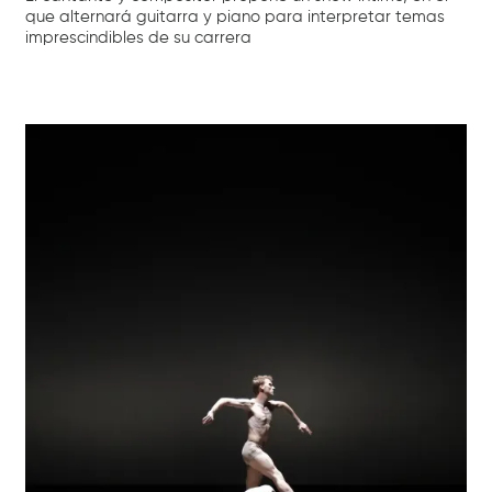
que alternará guitarra y piano para interpretar temas
imprescindibles de su carrera