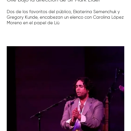
Dos de los favoritos del público, Ekaterina Semenchuk y
Gregory Kunde, encabezan un elenco con Carolina López
Moreno en el papel de Liù