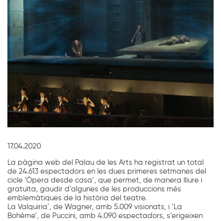
Diapositiva 1 de 1
17.04.2020
La pàgina web del Palau de les Arts ha registrat un total
de 24.613 espectadors en les dues primeres setmanes del
cicle ‘Ópera desde casa’, que permet, de manera lliure i
gratuïta, gaudir d’algunes de les produccions més
emblemàtiques de la història del teatre.
La Valquiria’, de Wagner, amb 5.009 visionats, i ‘La
Bohème’, de Puccini, amb 4.090 espectadors, s’erigeixen