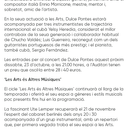
compositor italià Ennio Morricone, mestre, mentor i,
sobretot, amic de l’artista.
En la seua actuació a les Arts, Dulce Pontes estarà
acompanyada per tres instrumentistes de trajectòria
internacional: el cubà Yelsy Heredia, considerat el millor
contrabaix de la seua generació i col·laborador habitual
de Chucho Valdés; Luis Guerreiro, reconegut com un dels
guitarristes portuguesos de més prestigi; i el pianista,
també cubà, Sergio Fernández.
Les entrades per al concert de Dulce Pontes aquest pròxim
dissabte, 23 d’octubre, a les 21.00 hores, a l’Auditori tenen
un preu que oscil·la entre 28 i 40 euros.
‘Les Arts és Altres Músiques’
El cicle ‘Les Arts és Altres Músiques’ continuarà al llarg de la
temporada i oferirà el seu espai a gèneres i estils musicals
poc presents fins hui en la programació.
La fascinant Ute Lemper recuperarà el 21 de novembre
l’esperit del cabaret berlinés dels anys 20 i 30
acompanyada d’un grup instrumental, amb un repertori
que, per primera vegada troba el seu espai a les Arts.