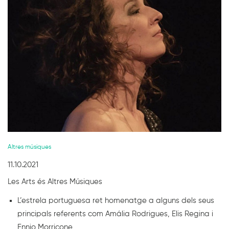
Diapositiva 1 de 1
Altres músiques
11.10.2021
Les Arts és Altres Músiques
L’estrela portuguesa ret homenatge a alguns dels seus
principals referents com Amália Rodrigues, Elis Regina i
Ennio Morricone