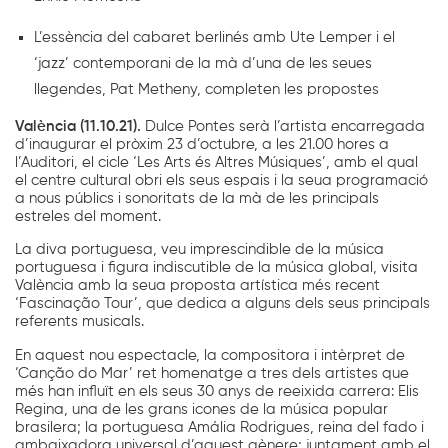
L’essència del cabaret berlinés amb Ute Lemper i el
‘jazz’ contemporani de la mà d’una de les seues
llegendes, Pat Metheny, completen les propostes
València (11.10.21).
Dulce Pontes serà l’artista encarregada
d’inaugurar el pròxim 23 d’octubre, a les 21.00 hores a
l’Auditori, el cicle ‘Les Arts és Altres Músiques’, amb el qual
el centre cultural obri els seus espais i la seua programació
a nous públics i sonoritats de la mà de les principals
estreles del moment.
La diva portuguesa, veu imprescindible de la música
portuguesa i figura indiscutible de la música global, visita
València amb la seua proposta artística més recent
‘Fascinação Tour’, que dedica a alguns dels seus principals
referents musicals.
En aquest nou espectacle, la compositora i intèrpret de
‘Canção do Mar’ ret homenatge a tres dels artistes que
més han influït en els seus 30 anys de reeixida carrera: Elis
Regina, una de les grans icones de la música popular
brasilera; la portuguesa Amália Rodrigues, reina del fado i
ambaixadora universal d’aquest gènere; juntament amb el