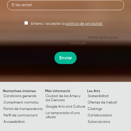
Entenc i accepte la
política de privacitat.
Aquest lloc està protegit per reCAPTCHA i s’apliquen la
Política de Privacitat
i els
Termes del Servei
de Google.
Enviar
Normatives internes
Més informació
Les Arts
Condicions generals
Ciudad de las Artes y
Sostenibilitat
las Ciencias
Compliment normatiu
Ofertes de treball
Google Arts and Culture
Portal de transparència
Càstings
La temporada d'una
Perfil de contractant
Col·laboradors
ullada
Accessibilitat
Subscripcions