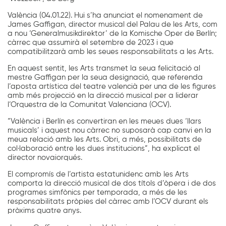
València (04.01.22). Hui s’ha anunciat el nomenament de
James Gaffigan, director musical del Palau de les Arts, com
a nou ‘Generalmusikdirektor’ de la Komische Oper de Berlín;
càrrec que assumirà el setembre de 2023 i que
compatibilitzarà amb les seues responsabilitats a les Arts.
En aquest sentit, les Arts transmet la seua felicitació al
mestre Gaffigan per la seua designació, que referenda
l’aposta artística del teatre valencià per una de les figures
amb més projecció en la direcció musical per a liderar
l’Orquestra de la Comunitat Valenciana (OCV).
“València i Berlín es convertiran en les meues dues ‘llars
musicals’ i aquest nou càrrec no suposarà cap canvi en la
meua relació amb les Arts. Obri, a més, possibilitats de
col·laboració entre les dues institucions”, ha explicat el
director novaiorqués.
El compromís de l’artista estatunidenc amb les Arts
comporta la direcció musical de dos títols d’òpera i de dos
programes simfònics per temporada, a més de les
responsabilitats pròpies del càrrec amb l’OCV durant els
pròxims quatre anys.