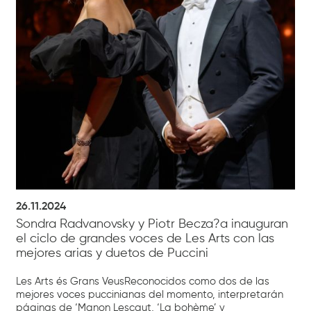
26.11.2024
Sondra Radvanovsky y Piotr Becza?a inauguran
el ciclo de grandes voces de Les Arts con las
mejores arias y duetos de Puccini
Les Arts és Grans VeusReconocidos como dos de las
mejores voces puccinianas del momento, interpretarán
páginas de ‘Manon Lescaut, ‘La bohème’ y