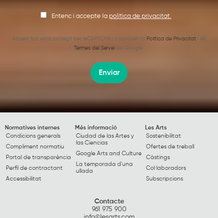
Entenc i accepte la
política de privacitat.
Aquest lloc està protegit per reCAPTCHA i s’apliquen la
Política de Privacitat
i els
Termes del Servei
de Google.
Enviar
Normatives internes
Més informació
Les Arts
Condicions generals
Ciudad de las Artes y
Sostenibilitat
las Ciencias
Compliment normatiu
Ofertes de treball
Google Arts and Culture
Portal de transparència
Càstings
La temporada d'una
Perfil de contractant
Col·laboradors
ullada
Accessibilitat
Subscripcions
Contacte
961 975 900
info@lesarts.com