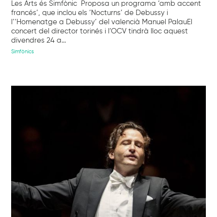
Les Arts és Simfònic Proposa un programa ‘amb accent
francés’, que inclou els ‘Nocturns’ de Debussy i
l’‘Homenatge a Debussy’ del valencià Manuel PalauEl
concert del director torinés i l’OCV tindrà lloc aquest
divendres 24 a...
Simfònics