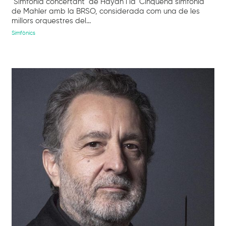
‘Simfonia concertant’ de Haydn i la ‘Cinquena simfonia’
de Mahler amb la BRSO, considerada com una de les
millors orquestres del...
Simfònics