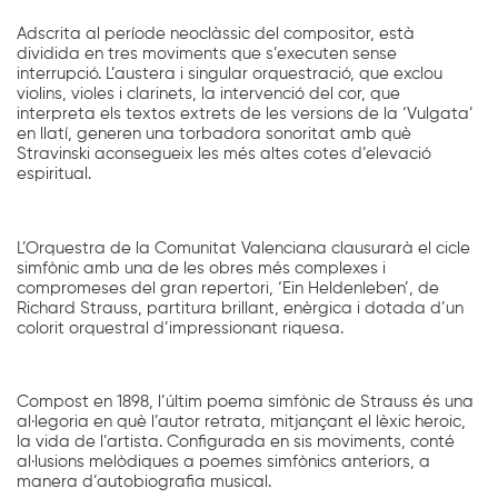
Adscrita al període neoclàssic del compositor, està
dividida en tres moviments que s’executen sense
interrupció. L’austera i singular orquestració, que exclou
violins, violes i clarinets, la intervenció del cor, que
interpreta els textos extrets de les versions de la ‘Vulgata’
en llatí, generen una torbadora sonoritat amb què
Stravinski aconsegueix les més altes cotes d’elevació
espiritual.
L’Orquestra de la Comunitat Valenciana clausurarà el cicle
simfònic amb una de les obres més complexes i
compromeses del gran repertori, ‘Ein Heldenleben’, de
Richard Strauss, partitura brillant, enèrgica i dotada d’un
colorit orquestral d’impressionant riquesa.
Compost en 1898, l’últim poema simfònic de Strauss és una
al·legoria en què l’autor retrata, mitjançant el lèxic heroic,
la vida de l’artista. Configurada en sis moviments, conté
al·lusions melòdiques a poemes simfònics anteriors, a
manera d’autobiografia musical.