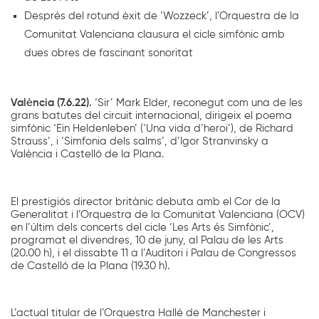
Després del rotund èxit de ‘Wozzeck’, l’Orquestra de la
Comunitat Valenciana clausura el cicle simfònic amb
dues obres de fascinant sonoritat
València (7.6.22).
‘Sir’ Mark Elder, reconegut com una de les
grans batutes del circuit internacional, dirigeix el poema
simfònic ‘Ein Heldenleben’ (‘Una vida d’heroi’), de Richard
Strauss’, i ‘Simfonia dels salms’, d’Igor Stranvinsky a
València i Castelló de la Plana.
El prestigiós director britànic debuta amb el Cor de la
Generalitat i l’Orquestra de la Comunitat Valenciana (OCV)
en l’últim dels concerts del cicle ‘Les Arts és Simfònic’,
programat el divendres, 10 de juny, al Palau de les Arts
(20.00 h), i el dissabte 11 a l’Auditori i Palau de Congressos
de Castelló de la Plana (19.30 h).
L’actual titular de l’Orquestra Hallé de Manchester i