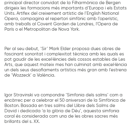
principal director convidat de la Filharmònica de Bergen
dirigeix les formacions més importants d’Europa i els Estats
Units. Artífex del creixement artístic de l’English National
Opera, compagina el repertori simfònic amb l’operístic,
amb treballs al Covent Garden de Londres, l’Opera de
París o el Metropolitan de Nova York.
Per al seu debut, ‘Sir’ Mark Elder proposa dues obres de
fascinant sonoritat i complexitat tècnica amb les quals es
pot gaudir de les excel·lències dels cossos estables de Les
Arts, que aquest mateix mes han culminat amb excel·lència
un dels seus desafiaments artístics més gran amb l’estrena
de ‘Wozzeck’ a València.
Igor Stravinski va compondre ‘Simfonia dels salms’ com a
encàrrec per a celebrar el 50 aniversari de la Simfònica de
Boston. Basada en tres salms del Llibre dels Salms de
David i dedicada ‘a la glòria de Déu’, aquesta simfonia
coral és considerada com una de les obres sacres més
brillants del s. XX.