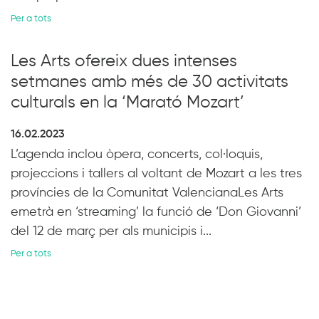
Per a tots
Les Arts ofereix dues intenses
setmanes amb més de 30 activitats
culturals en la ‘Marató Mozart’
16.02.2023
L’agenda inclou òpera, concerts, col·loquis,
projeccions i tallers al voltant de Mozart a les tres
províncies de la Comunitat ValencianaLes Arts
emetrà en ‘streaming’ la funció de ‘Don Giovanni’
del 12 de març per als municipis i...
Per a tots