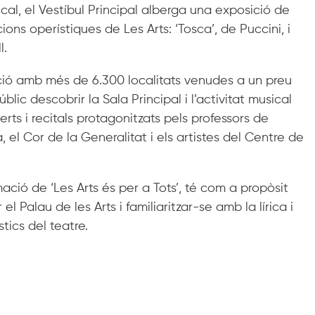
l, el Vestíbul Principal alberga una exposició de
ns operístiques de Les Arts: ‘Tosca’, de Puccini, i
l.
dició amb més de 6.300 localitats venudes a un preu
lic descobrir la Sala Principal i l’activitat musical
rts i recitals protagonitzats pels professors de
 el Cor de la Generalitat i els artistes del Centre de
mació de ‘Les Arts és per a Tots’, té com a propòsit
el Palau de les Arts i familiaritzar-se amb la lírica i
tics del teatre.