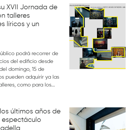
su XVII Jornada de
n talleres
s líricos y un
 público podrá recorrer de
cios del edificio desde
h del domingo, 15 de
s pueden adquirir ya las
lleres, como para los...
los últimos años de
l espectáculo
oadella