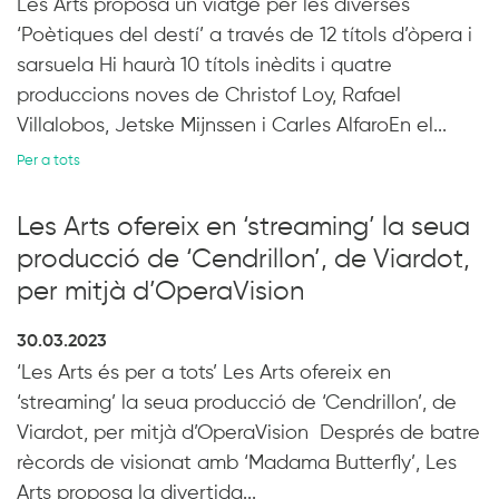
Les Arts proposa un viatge per les diverses
‘Poètiques del destí’ a través de 12 títols d’òpera i
sarsuela Hi haurà 10 títols inèdits i quatre
produccions noves de Christof Loy, Rafael
Villalobos, Jetske Mijnssen i Carles AlfaroEn el...
Per a tots
Les Arts ofereix en ‘streaming’ la seua
producció de ‘Cendrillon’, de Viardot,
per mitjà d’OperaVision
30.03.2023
‘Les Arts és per a tots’ Les Arts ofereix en
‘streaming’ la seua producció de ‘Cendrillon’, de
Viardot, per mitjà d’OperaVision Després de batre
rècords de visionat amb ‘Madama Butterfly’, Les
Arts proposa la divertida...