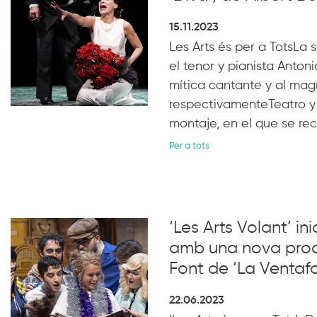
15.11.2023
Les Arts és per a TotsLa
el tenor y pianista Anto
mítica cantante y al magn
respectivamenteTeatro y 
montaje, en el que se rec
Per a tots
‘Les Arts Volant’ in
amb una nova pro
Font de ‘La Ventaf
22.06.2023