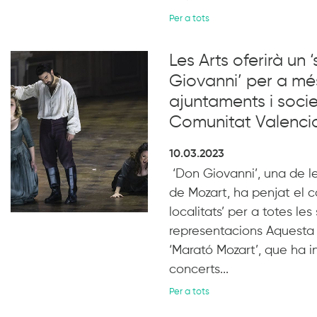
Per a tots
Les Arts oferirà un
Giovanni’ per a mé
ajuntaments i socie
Comunitat Valenci
10.03.2023
‘Don Giovanni’, una de l
de Mozart, ha penjat el ca
localitats’ per a totes les
representacions Aquesta a
‘Marató Mozart’, que ha in
concerts...
Per a tots