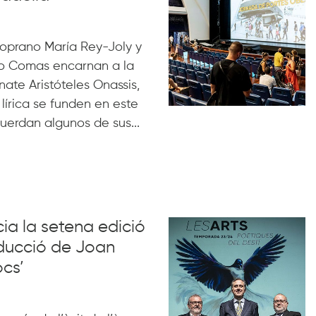
 soprano María Rey-Joly y
nio Comas encarnan a la
ate Aristóteles Onassis,
lírica se funden en este
uerdan algunos de sus...
icia la setena edició
ducció de Joan
ocs’