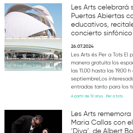
Les Arts celebrará 
Puertas Abiertas co
educativos, recitale
concierto sinfónico
26.07.2024
Les Arts és Per a Tots El
manera gratuita los espa
las 11.00 hasta las 19.00 
septiembreLos interesado
entradas tanto para los ta
A partir de 10 anys
Per a tots
Les Arts rememora 
Maria Callas con e
‘Diva’, de Albert B