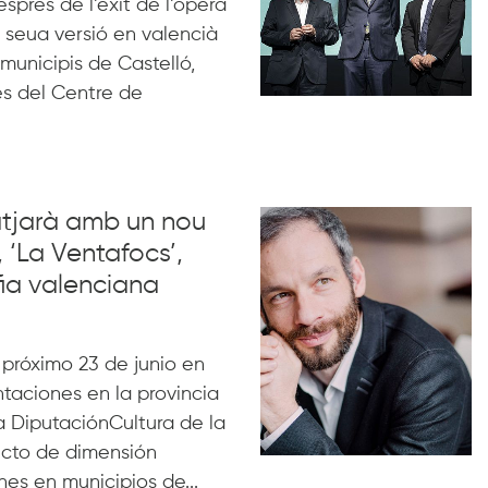
esprés de l’èxit de l’òpera
la seua versió en valencià
 municipis de Castelló,
tes del Centre de
iatjarà amb un nou
 ‘La Ventafocs’,
fia valenciana
 próximo 23 de junio en
entaciones en la provincia
a DiputaciónCultura de la
ecto de dimensión
es en municipios de...