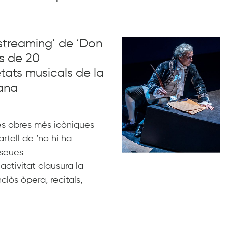
 ‘streaming’ de ‘Don
s de 20
tats musicals de la
ana
es obres més icòniques
rtell de ‘no hi ha
 seues
ctivitat clausura la
clòs òpera, recitals,