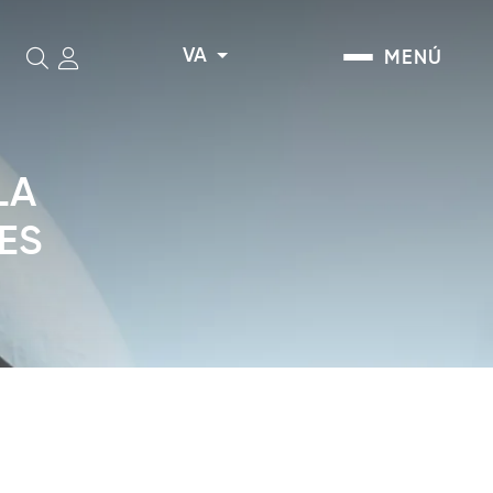
VA
MENÚ
Cerca
LA
ES