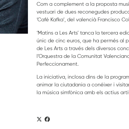
Com a complement a la proposta musica
vestuari de dues reconegudes produccio
‘Café Kafka’, del valencià Francisco Col
‘Matins a Les Arts’ tanca la tercera e
únic de cinc euros, que ha permés al púb
de Les Arts a través dels diversos conce
l’Orquestra de la Comunitat Valenciana,
Perfeccionament.
La iniciativa, inclosa dins de la progra
animar la ciutadania a conéixer i visitar 
la música simfònica amb els actius artís