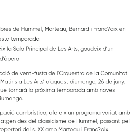
 obres de Hummel, Marteau, Bernard i Franc?aix en
uesta temporada
ix la Sala Principal de Les Arts, gaudeix d’un
 d’òpera
ecció de vent-fusta de l’Orquestra de la Comunitat
Matins a Les Arts’ d’aquest diumenge, 26 de juny,
 que tornarà la pròxima temporada amb noves
diumenge.
rupació cambrística, ofereix un programa variat amb
viatgen des del classicisme de Hummel, passant pel
repertori del s. XX amb Marteau i Franc?aix.