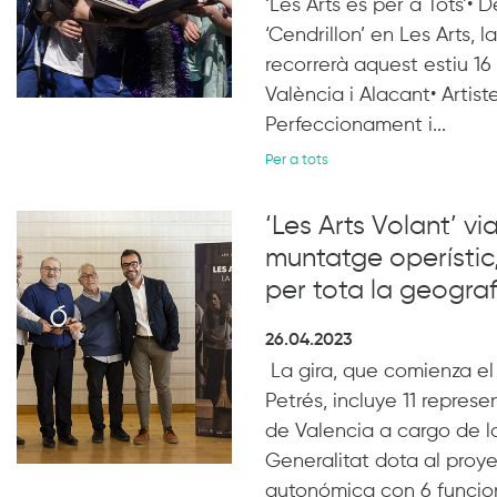
‘Les Arts és per a Tots’• D
‘Cendrillon’ en Les Arts, 
recorrerà aquest estiu 16
València i Alacant• Artis
Perfeccionament i...
Per a tots
‘Les Arts Volant’ v
muntatge operístic,
per tota la geogra
26.04.2023
La gira, que comienza el
Petrés, incluye 11 repres
de Valencia a cargo de l
Generalitat dota al proy
autonómica con 6 funcion